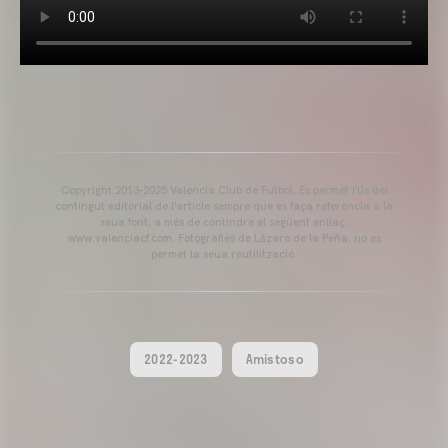
Copyright 2013-2025 Valencia Club de Futbol. Es permet l'ús del
contingut editorial de l'article sempre que es faça referència a la
seua font, a més de contindre el següent enllaç:
www.valenciacf.com. Fotografies de Lázaro de la Peña, no es
permet la seua reutilització.
2022-2023
Amistoso