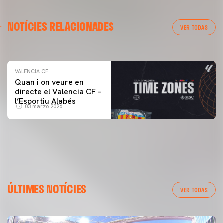
VALENCIA CF
NOTÍCIES RELACIONADES
ENTRENAMENT DEL VALENCIA CF 04/03/26
VER TODAS
04 marzo 2026
VALENCIA CF
Quan i on veure en
directe el Valencia CF –
l’Esportiu Alabés
03 marzo 2026
ÚLTIMES NOTÍCIES
VER TODAS