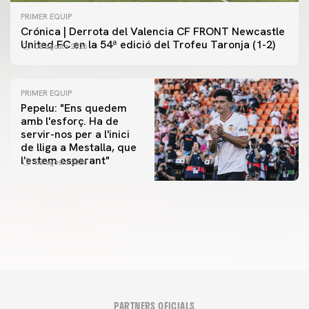
PRIMER EQUIP
Crónica | Derrota del Valencia CF FRONT Newcastle
United FC en la 54ª edició del Trofeu Taronja (1-2)
08 agosto 2026
PRIMER EQUIP
Pepelu: "Ens quedem
amb l'esforç. Ha de
servir-nos per a l'inici
PRIMER EQUIP
de lliga a Mestalla, que
📸 #ValenciaNUFC
PRIMER EQUIP
l'estem esperant"
08 agosto 2026
MESTALLA 📍
08 agosto 2026
08 agosto 2026
PARTNERS OFICIALS