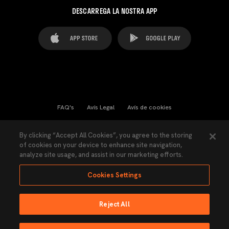
DESCARREGA LA NOSTRA APP
FAQ's
Avís Legal
Avís de cookies
Cookies Settings
Contactes
Premsa
By clicking “Accept All Cookies”, you agree to the storing
of cookies on your device to enhance site navigation,
Llei de Transparència
Política de Privacitat
analyze site usage, and assist in our marketing efforts.
Accessibilitat
Cookies Settings
Reject All
Ninguna parte de esta página puede ser reproducida sin el permiso del Valencia
CF © 2026 Valencia CF.