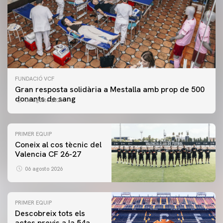
FUNDACIÓ VCF
Gran resposta solidària a Mestalla amb prop de 500
donants de sang
06 agosto 2026
PRIMER EQUIP
Coneix al cos tècnic del
Valencia CF 26-27
06 agosto 2026
PRIMER EQUIP
Descobreix tots els
actes previs a la 54a