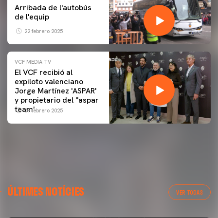
Arribada de l'autobús
de l'equip
22 febrero 2025
VCF MEDIA TV
El VCF recibió al
expiloto valenciano
Jorge Martínez 'ASPAR'
y propietario del ''aspar
team'
09 febrero 2025
ÚLTIMES NOTÍCIES
VER TODAS