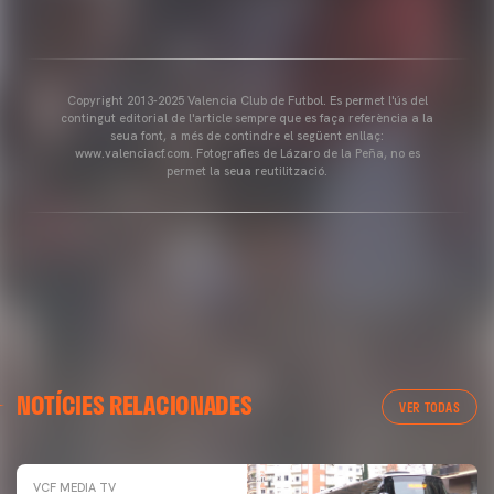
Copyright 2013-2025 Valencia Club de Futbol. Es permet l'ús del
contingut editorial de l'article sempre que es faça referència a la
seua font, a més de contindre el següent enllaç:
www.valenciacf.com. Fotografies de Lázaro de la Peña, no es
permet la seua reutilització.
NOTÍCIES RELACIONADES
VER TODAS
VCF MEDIA TV