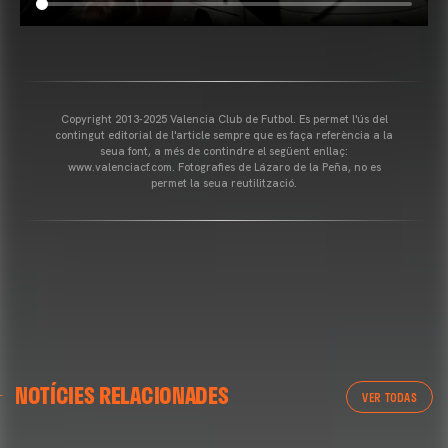
Copyright 2013-2025 Valencia Club de Futbol. Es permet l'ús del
contingut editorial de l'article sempre que es faça referència a la
seua font, a més de contindre el següent enllaç:
www.valenciacf.com. Fotografies de Lázaro de la Peña, no es
permet la seua reutilització.
VALENCIA CF
NOTÍCIES RELACIONADES
ENTRENAMENT DEL VALENCIA CF 04/03/26
VER TODAS
04 marzo 2026