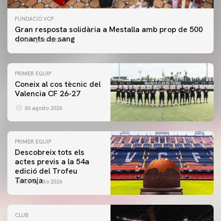
FUNDACIÓ VCF
Gran resposta solidària a Mestalla amb prop de 500
donants de sang
06 agosto 2026
PRIMER EQUIP
Coneix al cos tècnic del
Valencia CF 26-27
06 agosto 2026
PRIMER EQUIP
Descobreix tots els
actes previs a la 54a
edició del Trofeu
Taronja
06 agosto 2026
CLUB