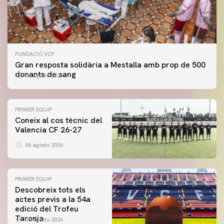
FUNDACIÓ VCF
Gran resposta solidària a Mestalla amb prop de 500
donants de sang
06 agosto 2026
PRIMER EQUIP
Coneix al cos tècnic del
Valencia CF 26-27
06 agosto 2026
PRIMER EQUIP
Descobreix tots els
actes previs a la 54a
edició del Trofeu
Taronja
06 agosto 2026