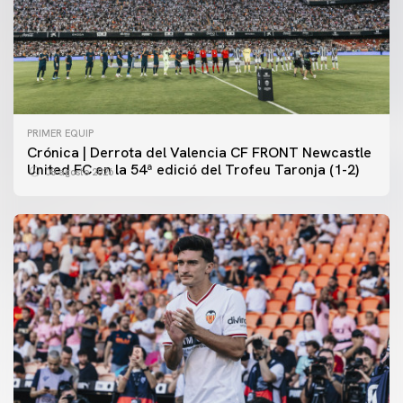
PRIMER EQUIP
Crónica | Derrota del Valencia CF FRONT Newcastle
United FC en la 54ª edició del Trofeu Taronja (1-2)
08 agosto 2026