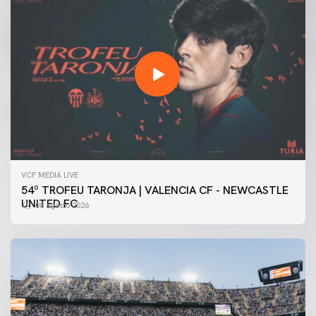
VCF MEDIA LIVE
54º TROFEU TARONJA | VALENCIA CF - NEWCASTLE
UNITED FC
08 agosto 2026