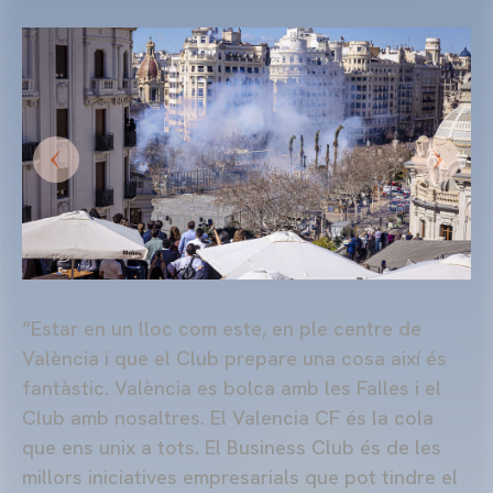
“Estar en un lloc com este, en ple centre de
València i que el Club prepare una cosa així és
fantàstic. València es bolca amb les Falles i el
Club amb nosaltres. El Valencia CF és la cola
que ens unix a tots. El Business Club és de les
millors iniciatives empresarials que pot tindre el