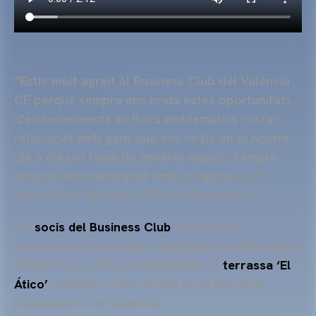
“Estic molt agraït al Business Club del Valencia
CF perquè sempre ens brida estes oportunitats
d'esdeveniments en llocs emblemàtics i estar
relacionat amb gent que ens ve bé en el nostre
dia a dia pel tema de generar negoci. Sempre
està bé anar de bracet amb el Valencia CF”,
afirma Álex Valmaña, CEO de Memorable.
Els
socis del Business Club
de l'entitat
valencianista van poder disfrutar d'una Mascletà
diferent i en un lloc immillorable: la
terrassa ‘El
Ático’
, situada en ple centre de la Plaça de
l'Ajuntament de València.