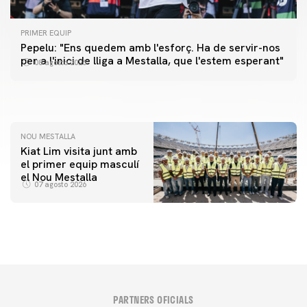
PRIMER EQUIP
PRIMER EQUIP
Pepelu: "Ens quedem amb l'esforç. Ha de servir-nos
📸 #ValenciaNUFC
PRIMER EQUIP
per a l'inici de lliga a Mestalla, que l'estem esperant"
08 agosto 2026
MESTALLA 📍
08 agosto 2026
08 agosto 2026
NOU MESTALLA
Kiat Lim visita junt amb
el primer equip masculí
el Nou Mestalla
07 agosto 2026
PARTNERS OFICIALS