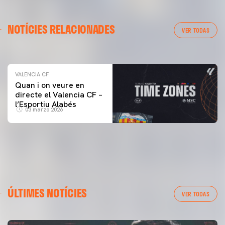
VALENCIA CF
NOTÍCIES RELACIONADES
ENTRENAMENT DEL VALENCIA CF 04/03/26
VER TODAS
04 marzo 2026
VALENCIA CF
Quan i on veure en
directe el Valencia CF –
l’Esportiu Alabés
03 marzo 2026
ÚLTIMES NOTÍCIES
VER TODAS