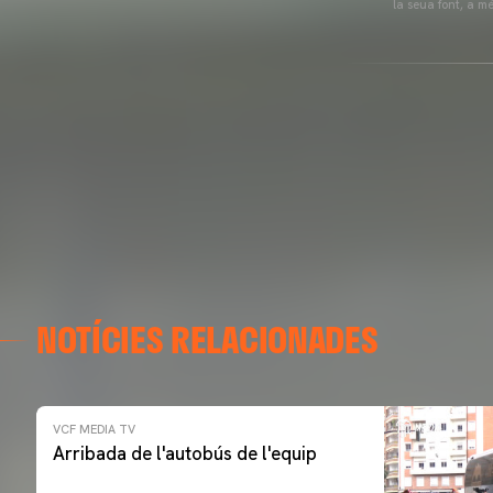
la seua font, a m
NOTÍCIES RELACIONADES
VCF MEDIA TV
Arribada de l'autobús de l'equip