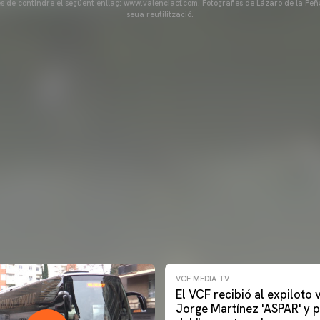
és de contindre el següent enllaç: www.valenciacf.com. Fotografies de Lázaro de la Peñ
seua reutilització.
VCF MEDIA TV
El VCF recibió al expiloto
Jorge Martínez 'ASPAR' y p