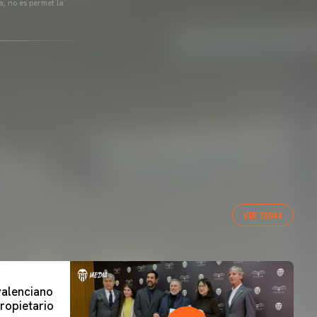
a, no es permet la
VER TODAS
 valenciano
ropietario