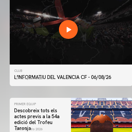
CLUB
L'INFORMATIU DEL VALENCIA CF - 06/08/26
06 agosto 2026
PRIMER EQUIP
Descobreix tots els
actes previs a la 54a
edició del Trofeu
Taronja
06 agosto 2026