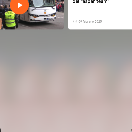
del ''aspar team'
09 febrero 2025
PRIMER EQUIP
ENTRENAMENT DEL VALENCIA CF 6/8/2026
06 agosto 2026