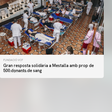
FUNDACIÓ VCF
PRIMER EQUIP
Gran resposta solidària a Mestalla amb prop de
ENTRENAMENT DEL VALENCIA CF 5/8/2026
500 donants de sang
06 agosto 2026
05 agosto 2026