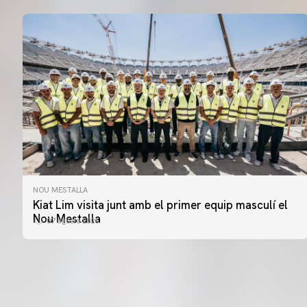
NOU MESTALLA
Kiat Lim visita junt amb el primer equip masculí el
Nou Mestalla
07 agosto 2026