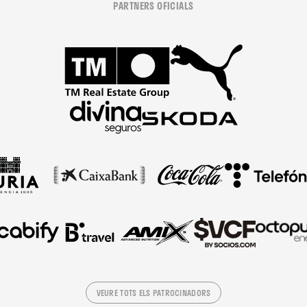
PARTNERS OFICIALS
VEURE TOTS ELS PATROCINADORS