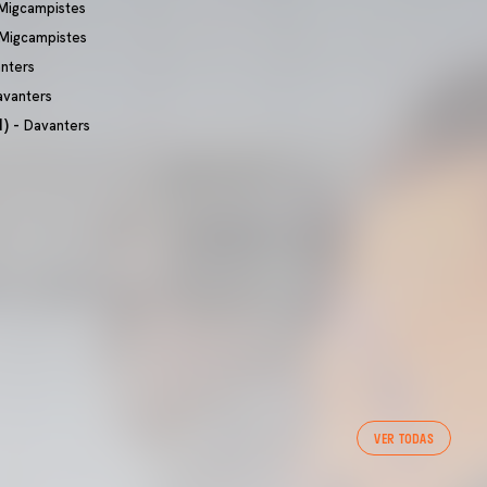
Migcampistes
Migcampistes
nters
avanters
) -
Davanters
PRIMER EQUIP
VER TODAS
ENTRENAMENT DEL VALENCIA CF 7/8/2026
07 agosto 2026