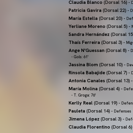
Claudia Blanco
(Dorsal 16) -
Patricia Gavira
(Dorsal 22) -
D
María Estella
(Dorsal 20) -
Def
Yerliane Moreno
(Dorsal 5) -
Sandra Hernández
(Dorsal 15
Thaís Ferreira
(Dorsal 3) -
Mig
Ange N'Guessan
(Dorsal 8) -
D
- Gols: 61'
Jassina Blom
(Dorsal 10) -
Dav
Rinsola Babajide
(Dorsal 7) -
Antonia Canales
(Dorsal 13) 
María Molina
(Dorsal 4) -
Defe
- T. Groga: 76'
Kerlly Real
(Dorsal 19) -
Defen
Pauleta
(Dorsal 14) -
Defenses
Jimena López
(Dorsal 3) -
Def
Claudia Florentino
(Dorsal 6)