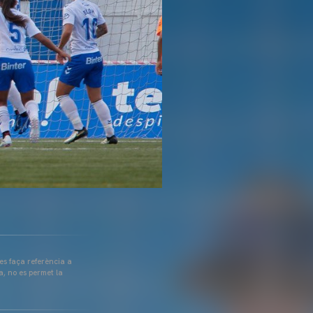
 es faça referència a
a, no es permet la