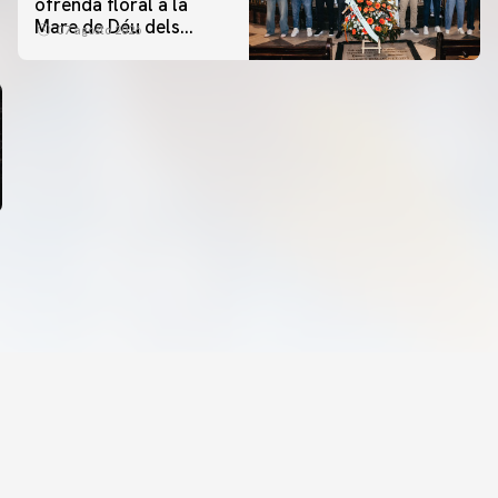
ofrenda floral a la
Mare de Déu dels
07 agosto 2026
Desamparats