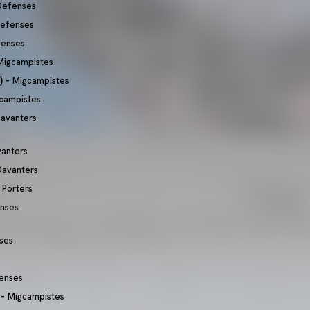
Defenses
efenses
enses
Migcampistes
) -
Migcampistes
campistes
avanters
anters
Davanters
-
Porters
nses
ses
enses
 -
Migcampistes