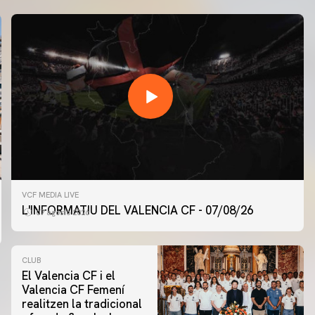
VCF MEDIA LIVE
L'INFORMATIU DEL VALENCIA CF - 07/08/26
07 agosto 2026
CLUB
El Valencia CF i el
Valencia CF Femení
realitzen la tradicional