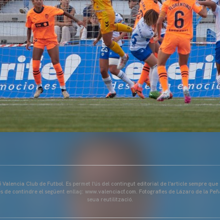
Valencia Club de Futbol. Es permet l'ús del contingut editorial de l'article sempre que
és de contindre el següent enllaç: www.valenciacf.com. Fotografies de Lázaro de la Peñ
seua reutilització.