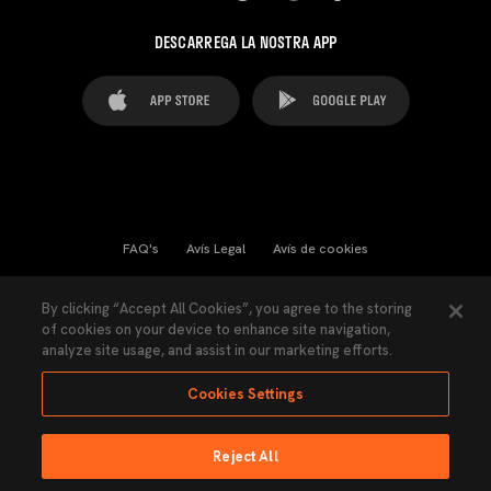
DESCARREGA LA NOSTRA APP
FAQ's
Avís Legal
Avís de cookies
Cookies Settings
Contactes
Premsa
By clicking “Accept All Cookies”, you agree to the storing
of cookies on your device to enhance site navigation,
Llei de Transparència
Política de Privacitat
analyze site usage, and assist in our marketing efforts.
Accessibilitat
Cookies Settings
Reject All
Ninguna parte de esta página puede ser reproducida sin el permiso del Valencia