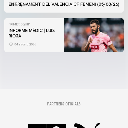
ENTRENAMENT DEL VALENCIA CF FEMENÍ (05/08/26)
05 agosto 2026
PRIMER EQUIP
INFORME MÈDIC | LUIS
RIOJA
VCF FEMENÍ
ENTRENAMENT DEL VALENCIA CF FEMENÍ (04/08/26)
PRIMER EQUIP
04 agosto 2026
ENTRENAMENT DEL VALENCIA CF 4/8/2026
04 agosto 2026
04 agosto 2026
PARTNERS OFICIALS