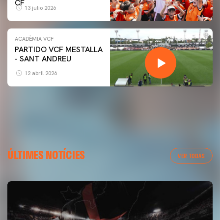
CF
13 julio 2026
ACADÈMIA VCF
PARTIDO VCF MESTALLA
- SANT ANDREU
12 abril 2026
ÚLTIMES NOTÍCIES
VER TODAS