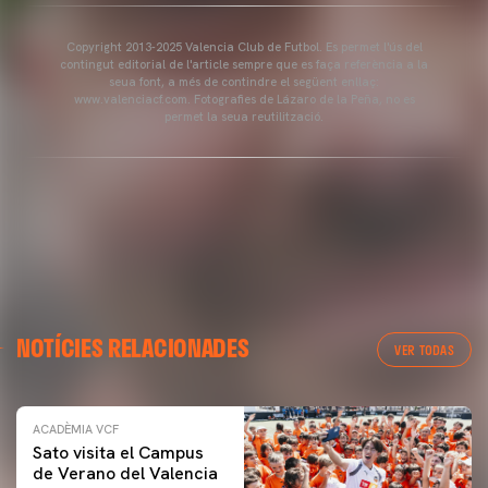
Copyright 2013-2025 Valencia Club de Futbol. Es permet l'ús del
contingut editorial de l'article sempre que es faça referència a la
seua font, a més de contindre el següent enllaç:
www.valenciacf.com. Fotografies de Lázaro de la Peña, no es
permet la seua reutilització.
NOTÍCIES RELACIONADES
VER TODAS
ACADÈMIA VCF
Sato visita el Campus
de Verano del Valencia