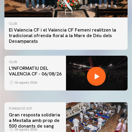
CLUB
El Valencia CF i el Valencia CF Femení realitzen la
tradicional ofrenda floral a la Mare de Déu dels
Desamparats
07 agosto 2026
CLUB
L'INFORMATIU DEL
VALENCIA CF - 06/08/26
PRIMER EQUIP
ENTRENAMENT DEL VALENCIA CF 6/8/2026
06 agosto 2026
06 agosto 2026
FUNDACIÓ VCF
Gran resposta solidària
a Mestalla amb prop de
500 donants de sang
06 agosto 2026