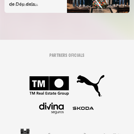
de Déu dels
07 agosto 2026
Desamparats
PARTNERS OFICIALS