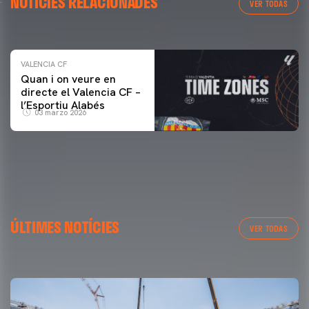
NOTÍCIES RELACIONADES
ENTRENAMENT DEL VALENCIA CF 04/03/26
VER TODAS
04 marzo 2026
VALENCIA CF
Quan i on veure en
directe el Valencia CF –
l’Esportiu Alabés
03 marzo 2026
PRIMER EQUIP
ÚLTIMES NOTÍCIES
MESTALLA 📍
VER TODAS
08 agosto 2026