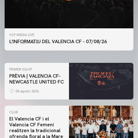
PRIMER EQUIP
VCF MEDIA LIVE
ENTRENAMENT DEL VALENCIA CF 7/8/2026
L'INFORMATIU DEL VALENCIA CF - 07/08/26
07 agosto 2026
07 agosto 2026
PRIMER EQUIP
PRÈVIA | VALENCIA CF-
NEWCASTLE UNITED FC
08 agosto 2026
CLUB
El Valencia CF i el
Valencia CF Femení
realitzen la tradicional
ofrenda floral a la Mare