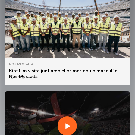
NOU MESTALLA
Kiat Lim visita junt amb el primer equip masculí el
Nou Mestalla
07 agosto 2026