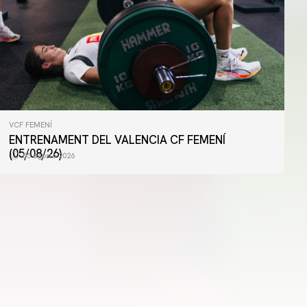
VCF FEMENÍ
PRIMER EQUIP
ENTRENAMENT DEL VALENCIA CF FEMENÍ
ENTRENAMENT DEL VALENCIA CF 4/8/2026
(05/08/26)
05 agosto 2026
04 agosto 2026