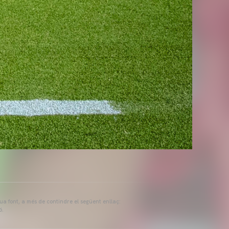
eua font, a més de contindre el següent enllaç:
ó.