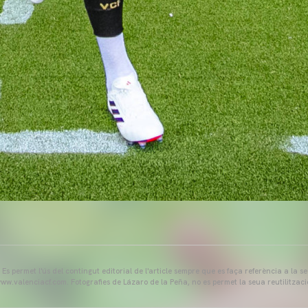
s permet l'ús del contingut editorial de l'article sempre que es faça referència a la s
ww.valenciacf.com. Fotografies de Lázaro de la Peña, no es permet la seua reutilitzaci