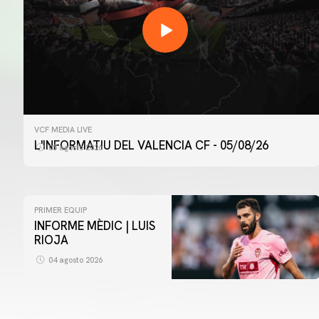
VCF MEDIA LIVE
L'INFORMATIU DEL VALENCIA CF - 05/08/26
05 agosto 2026
PRIMER EQUIP
INFORME MÈDIC | LUIS
RIOJA
04 agosto 2026