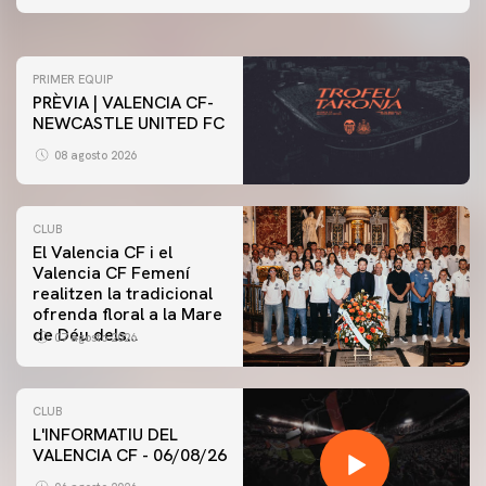
07 agosto 2026
PRIMER EQUIP
PRÈVIA | VALENCIA CF-
NEWCASTLE UNITED FC
08 agosto 2026
CLUB
El Valencia CF i el
Valencia CF Femení
realitzen la tradicional
ofrenda floral a la Mare
de Déu dels
07 agosto 2026
Desamparats
CLUB
L'INFORMATIU DEL
VALENCIA CF - 06/08/26