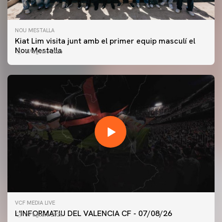
NOU MESTALLA
Kiat Lim visita junt amb el primer equip masculí el
Nou Mestalla
07 agosto 2026
PRIMER EQUIP
VCF MEDIA LIVE
ENTRENAMENT DEL VALENCIA CF 7/8/2026
L'INFORMATIU DEL VALENCIA CF - 07/08/26
07 agosto 2026