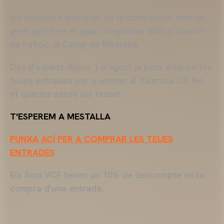
Els nostres s'estrenen en la competició amb un
gran partit en el qual comptaran amb el suport
de l'afició al Camp de Mestalla.
Des d'aquest dijous 1 d'agost ja pots adquirir les
teues entrades per a animar al Valencia CF. No
et quedes sense les teues!
T'ESPEREM A MESTALLA
PUNXA ACÍ PER A COMPRAR LES TEUES
ENTRADES
Els
Soci
VCF
tenen un 10% de descompte en la
compra d'una entrada.