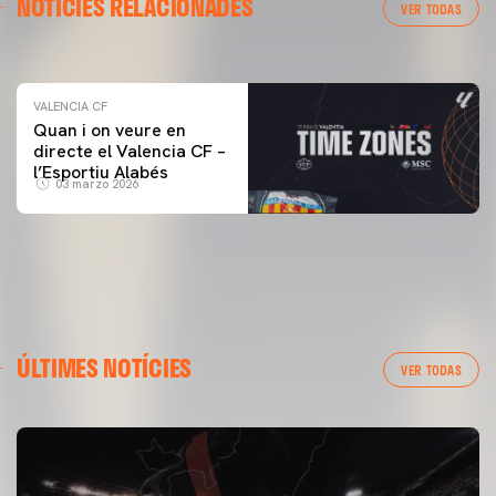
NOTÍCIES RELACIONADES
ENTRENAMENT DEL VALENCIA CF 04/03/26
VER TODAS
04 marzo 2026
VALENCIA CF
Quan i on veure en
directe el Valencia CF –
l’Esportiu Alabés
03 marzo 2026
ÚLTIMES NOTÍCIES
VER TODAS