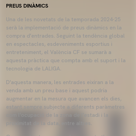
PREUS DINÀMICS
Una de les novetats de la temporada 2024-25
serà la implementació de preus dinàmics en la
compra d'entrades. Seguint la tendència global
en espectacles, esdeveniments esportius i
entreteniment, el València
CF
se sumarà a
aquesta pràctica que compta amb el suport i la
tecnologia de
LALIGA.
D'aquesta manera, les entrades eixiran a la
venda amb un preu base i aquest podria
augmentar en la mesura que avancen els dies,
estant sempre subjecte a diferents paràmetres
com l'ocupació de la zona de l'estadi i la
proximitat de la data, entre altres.