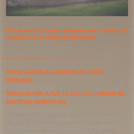
Fes-te amb les teues entrades per a animar al
Valencia CF al Camp de Mestalla!
PUNXA ACÍ PER A COMPRAR LES TEUES
ENTRADES
PUNXA ACÍ PER A FER-TE SOCI
VCF
I GAUDIR DE
MÚLTIPLES AVANTATGES
El Valencia
CF
disputarà dissabte que ve 17
d'agost (21.30 hores) el partit de la Jornada 1
de
LALIGA
EA
Sports
davant el FC Barcelona.