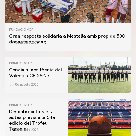
FUNDACIÓ VCF
Gran resposta solidària a Mestalla amb prop de 500
donants de sang
06 agosto 2026
PRIMER EQUIP
Coneix al cos tècnic del
Valencia CF 26-27
06 agosto 2026
PRIMER EQUIP
Descobreix tots els
actes previs a la 54a
edició del Trofeu
Taronja
06 agosto 2026