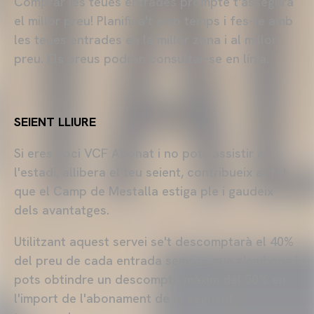
Comprar les teues entrades prompte t'assegura
el millor preu! Planifica't amb temps i fes-te amb
les teues entrades en la millor zona i al millor
preu. Els preus podran consultar-se en línia.
SEIENT LLIURE
Si eres Soci
VCF
Abonat i no pots assistir a
l'estadi, allibera el teu seient, contribueix al fet
que el Camp de Mestalla estiga ple i gaudeix
dels avantatges.
Utilitzant aquest servei se't descomptarà el 40%
del preu de cada entrada sempre que s'embena i
pots obtindre un descompte màxim del 50% en
l'import de l'abonament de la següent