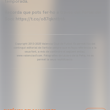
temporada.
Recorda que pots fer-ho a través del Portal del
Soci: https://t.co/o87qkntbt6
Copyright 2013-2025 Valencia Club de Futbol. Es permet l'ús del
contingut editorial de l'article sempre que es faça referència a la
seua font, a més de contindre el següent enllaç:
www.valenciacf.com. Fotografies de Lázaro de la Peña, no es
permet la seua reutilització.
VALENCIA CF