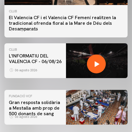
CLUB
El Valencia CF i el Valencia CF Femení realitzen la
tradicional ofrenda floral a la Mare de Déu dels
Desamparats
07 agosto 2026
CLUB
L'INFORMATIU DEL
VALENCIA CF - 06/08/26
PRIMER EQUIP
ENTRENAMENT DEL VALENCIA CF 6/8/2026
06 agosto 2026
06 agosto 2026
FUNDACIÓ VCF
Gran resposta solidària
a Mestalla amb prop de
500 donants de sang
06 agosto 2026