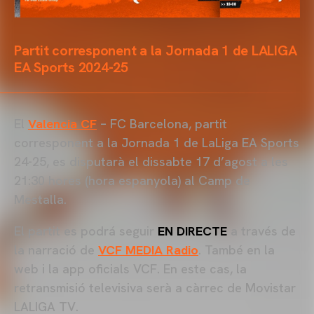
Partit corresponent a la Jornada 1 de LALIGA
EA Sports 2024-25
El
Valencia CF
– FC Barcelona, partit
corresponent a la Jornada 1 de LaLiga EA Sports
24-25, es disputarà el dissabte 17 d’agost a les
21:30 hores (hora espanyola) al Camp de
Mestalla.
El partit es podrá seguir
EN DIRECTE
a través de
la narració de
VCF MEDIA Radio
. També en la
web i la app oficials VCF. En este cas, la
retransmisió televisiva serà a càrrec de Movistar
LALIGA TV.