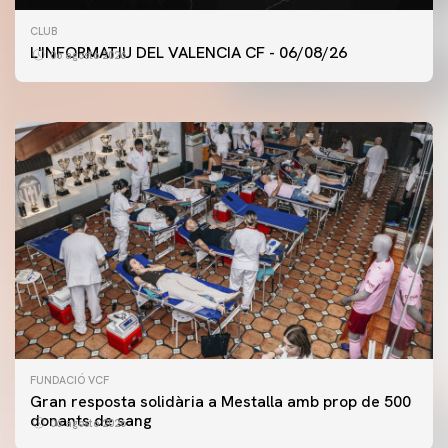
PRIMER EQUIP
CLUB
ENTRENAMENT DEL VALENCIA CF 6/8/2026
L'INFORMATIU DEL VALENCIA CF - 06/08/26
06 agosto 2026
06 agosto 2026
FUNDACIÓ VCF
Gran resposta solidària a Mestalla amb prop de 500
donants de sang
06 agosto 2026