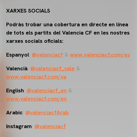
XARXES SOCIALS
Podràs trobar una cobertura en directe en línea
de tots els partits del Valencia CF en les nostres
xarxes socials oficials:
Espanyol
:
@valenciacf
&
www.valenciacf.com/es
Valencià
:
@valenciacf_vale
&
www.valenciacf.com/va
English
:
@valenciacf_en
&
www.valenciacf.com/en
Arabic
:
@valenciacfArab
Instagram
:
@valenciacf