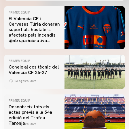
PRIMER EQUIP
El Valencia CF i
Cerveses Túria donaran
suport als hostalers
afectats pels incendis
amb una iniciativa
07 agosto 2026
especial al Trofeu
Taronja
PRIMER EQUIP
Coneix al cos tècnic del
Valencia CF 26-27
06 agosto 2026
PRIMER EQUIP
Descobreix tots els
actes previs a la 54a
edició del Trofeu
Taronja
06 agosto 2026