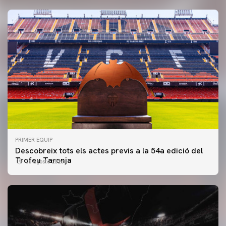
PRIMER EQUIP
Descobreix tots els actes previs a la 54a edició del
Trofeu Taronja
06 agosto 2026