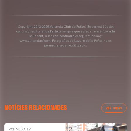
Copyright 2013-2025 Valencia Club de Futbol. Es permet l'ús del
contingut editorial de l'article sempre que es faça referència a la
seua font, a més de contindre el següent enllaç:
www.valenciacf.com. Fotografies de Lázaro de la Peña, no es
permet la seua reutilització.
NOTÍCIES RELACIONADES
VER TODAS
VCF MEDIA TV