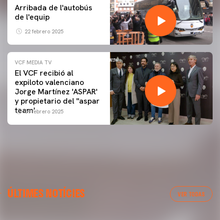
Arribada de l'autobús
de l'equip
22 febrero 2025
VCF MEDIA TV
El VCF recibió al
expiloto valenciano
Jorge Martínez 'ASPAR'
y propietario del ''aspar
team'
09 febrero 2025
PRIMER EQUIP
ÚLTIMES NOTÍCIES
ENTRENAMENT DEL VALENCIA CF 6/8/2026
VER TODAS
06 agosto 2026