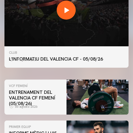
PRIMER EQUIP
CLUB
ENTRENAMENT DEL VALENCIA CF 5/8/2026
L'INFORMATIU DEL VALENCIA CF - 05/08/26
05 agosto 2026
05 agosto 2026
VCF FEMENÍ
ENTRENAMENT DEL
VALENCIA CF FEMENÍ
(05/08/26)
05 agosto 2026
PRIMER EQUIP