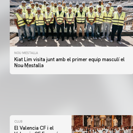
NOU MESTALLA
Kiat Lim visita junt amb el primer equip masculí el
Nou Mestalla
07 agosto 2026
CLUB
El Valencia CF i el