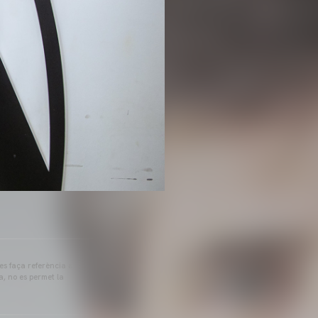
 es faça referència a
a, no es permet la