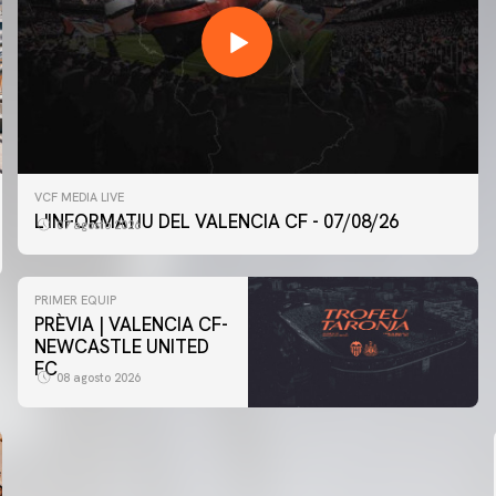
VCF MEDIA LIVE
L'INFORMATIU DEL VALENCIA CF - 07/08/26
07 agosto 2026
PRIMER EQUIP
PRÈVIA | VALENCIA CF-
NEWCASTLE UNITED
FC
08 agosto 2026