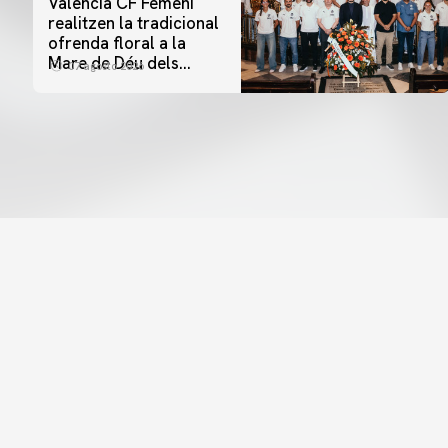
Valencia CF Femení
realitzen la tradicional
ofrenda floral a la
Mare de Déu dels
07 agosto 2026
Desamparats