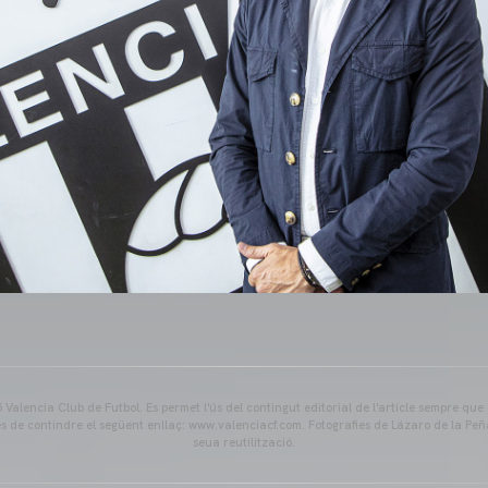
Valencia Club de Futbol. Es permet l'ús del contingut editorial de l'article sempre que
és de contindre el següent enllaç: www.valenciacf.com. Fotografies de Lázaro de la Peñ
seua reutilització.