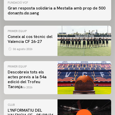
FUNDACIÓ VCF
Gran resposta solidària a Mestalla amb prop de 500
donants de sang
06 agosto 2026
PRIMER EQUIP
Coneix al cos tècnic del
Valencia CF 26-27
06 agosto 2026
PRIMER EQUIP
Descobreix tots els
actes previs a la 54a
edició del Trofeu
Taronja
06 agosto 2026
CLUB
L'INFORMATIU DEL