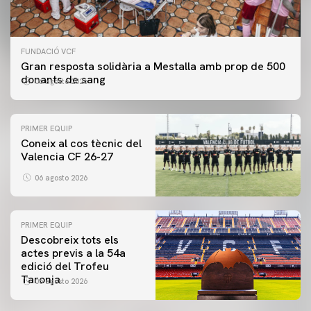
FUNDACIÓ VCF
Gran resposta solidària a Mestalla amb prop de 500
donants de sang
06 agosto 2026
PRIMER EQUIP
Coneix al cos tècnic del
Valencia CF 26-27
06 agosto 2026
PRIMER EQUIP
Descobreix tots els
actes previs a la 54a
edició del Trofeu
Taronja
06 agosto 2026