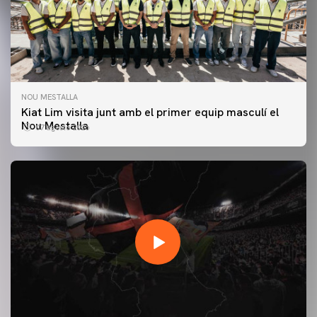
NOU MESTALLA
Kiat Lim visita junt amb el primer equip masculí el
Nou Mestalla
07 agosto 2026