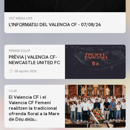
PRIMER EQUIP
VCF MEDIA LIVE
ENTRENAMENT DEL VALENCIA CF 7/8/2026
L'INFORMATIU DEL VALENCIA CF - 07/08/26
07 agosto 2026
07 agosto 2026
PRIMER EQUIP
PRÈVIA | VALENCIA CF-
NEWCASTLE UNITED FC
08 agosto 2026
CLUB
El Valencia CF i el
Valencia CF Femení
realitzen la tradicional
ofrenda floral a la Mare
de Déu dels
07 agosto 2026
Desamparats