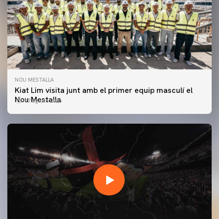
NOU MESTALLA
Kiat Lim visita junt amb el primer equip masculí el
Nou Mestalla
07 agosto 2026