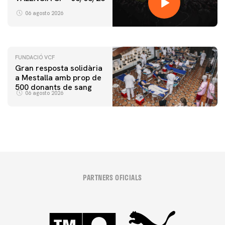
ENTRENAMENT DEL VALENCIA CF 6/8/2026
06 agosto 2026
06 agosto 2026
FUNDACIÓ VCF
Gran resposta solidària
a Mestalla amb prop de
500 donants de sang
06 agosto 2026
PARTNERS OFICIALS