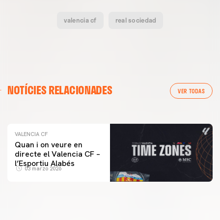
valencia cf
real sociedad
VALENCIA CF
NOTÍCIES RELACIONADES
ENTRENAMENT DEL VALENCIA CF 04/03/26
VER TODAS
04 marzo 2026
VALENCIA CF
Quan i on veure en
directe el Valencia CF –
l’Esportiu Alabés
03 marzo 2026