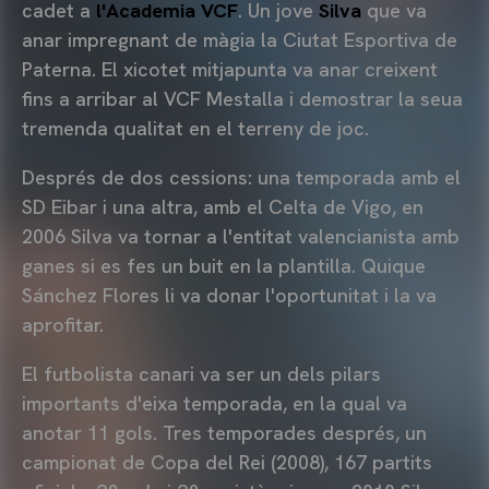
cadet a
l'Academia VCF
. Un jove
Silva
que va
anar impregnant de màgia la Ciutat Esportiva de
Paterna. El xicotet mitjapunta va anar creixent
fins a arribar al VCF Mestalla i demostrar la seua
tremenda qualitat en el terreny de joc.
Després de dos cessions: una temporada amb el
SD Eibar i una altra, amb el Celta de Vigo, en
2006 Silva va tornar a l'entitat valencianista amb
ganes si es fes un buit en la plantilla. Quique
Sánchez Flores li va donar l'oportunitat i la va
aprofitar.
El futbolista canari va ser un dels pilars
importants d'eixa temporada, en la qual va
anotar 11 gols. Tres temporades després, un
campionat de Copa del Rei (2008), 167 partits