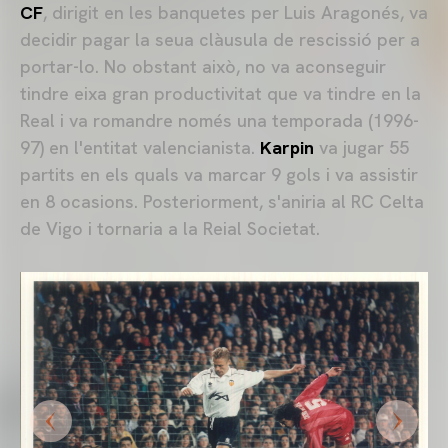
CF
, dirigit en les banquetes per Luis Aragonés, va
decidir pagar la seua clàusula de rescissió per a
portar-lo. No obstant això, no va aconseguir
tindre eixa gran productivitat que va tindre en la
Real i va romandre només una temporada (1996-
97) en l'entitat valencianista.
Karpin
va jugar 55
partits en els quals va marcar 9 gols i va assistir
en 8 ocasions. Posteriorment, s'aniria al RC Celta
de Vigo i tornaria a la Reial Societat.