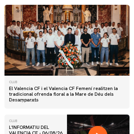
CLUB
El Valencia CF i el Valencia CF Femení realitzen la
tradicional ofrenda floral a la Mare de Déu dels
Desamparats
07 agosto 2026
CLUB
L'INFORMATIU DEL
VALENCIA CF - 06/08/26
PRIMER EQUIP