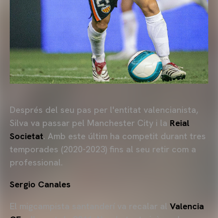
Després del seu pas per l'entitat valencianista,
Silva va passar pel Manchester City i la
Reial
Societat
. Amb este últim ha competit durant tres
temporades (2020-2023) fins al seu retir com a
professional.
Sergio Canales
El migcampista santanderí va recalar al
Valencia