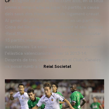
CF
a l'agost de 2011. No obstant això, en la seua
primera temporada va jugar 16 partits, a causa
dels seus dos trencaments de lligament creuat.
Al gener de 2013 va reaparéixer en un partit de
Copa del Rei, precisament, davant el seu exequip
-Reial Madrid CF-. En eixa campanya va disputar
15 partits, marcant 2 gols i repartint 2
assistències. La seua última temporada defenent
l'elàstica valencianista va ser la 2013-14.
Després de tres campanyes en el Club, Canales
va posar rumb a la
Reial Societat
.