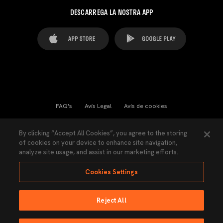
DESCARREGA LA NOSTRA APP
FAQ's
Avís Legal
Avís de cookies
Cookies Settings
Contactes
Premsa
By clicking “Accept All Cookies”, you agree to the storing
of cookies on your device to enhance site navigation,
Llei de Transparència
Política de Privacitat
analyze site usage, and assist in our marketing efforts.
Accessibilitat
Cookies Settings
Reject All
Ninguna parte de esta página puede ser reproducida sin el permiso del Valencia