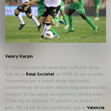
Valery Karpin
El futbolista estonià va arribar a LALIGA de la
‘mà’ de la
Reial Societat
en 1994. Va ser un pilar
fonamental per a aquell equip txuri-urdin,
convertint-se en un dels millors migcampistes del
moment. En les seues dos primeres temporades
(1994-96), va disputar 77 partits i va anotar 17
gols. Tal va ser el seu rendiment, que el
Valencia