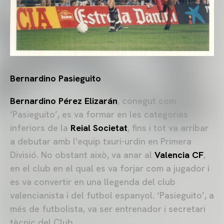
Bernardino Pasieguito
Bernardino Pérez Elizarán
, conegut com
‘Pasieguito’, es va formar en les categories
inferiors de la
Reial Societat
, fins i tot va arribar
a debutar amb l'equip txuri-urdin en Primera
Divisió. No obstant això, va anar al
Valencia CF
,
en el club en el qual es va forjar com a jugador i
es va convertir en una llegenda del club
valencianista i del futbol espanyol. ‘Pasieguito’, a
més de futbolista, va ser entrenador i secretari
tècnic del Club.