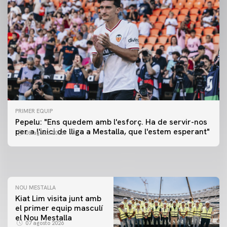
PRIMER EQUIP
PRIMER EQUIP
Pepelu: "Ens quedem amb l'esforç. Ha de servir-nos
📸 #ValenciaNUFC
PRIMER EQUIP
per a l'inici de lliga a Mestalla, que l'estem esperant"
08 agosto 2026
MESTALLA 📍
08 agosto 2026
08 agosto 2026
NOU MESTALLA
Kiat Lim visita junt amb
el primer equip masculí
el Nou Mestalla
07 agosto 2026