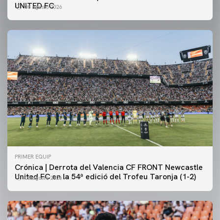
UNITED FC
08 agosto 2026
PRIMER EQUIP
Crónica | Derrota del Valencia CF FRONT Newcastle
United FC en la 54ª edició del Trofeu Taronja (1-2)
08 agosto 2026