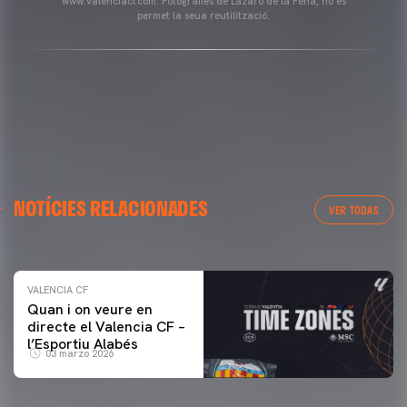
www.valenciacf.com. Fotografies de Lázaro de la Peña, no es
permet la seua reutilització.
VALENCIA CF
NOTÍCIES RELACIONADES
ENTRENAMENT DEL VALENCIA CF 04/03/26
VER TODAS
04 marzo 2026
VALENCIA CF
Quan i on veure en
directe el Valencia CF –
l’Esportiu Alabés
03 marzo 2026