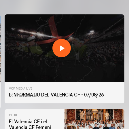
VCF MEDIA LIVE
L'INFORMATIU DEL VALENCIA CF - 07/08/26
07 agosto 2026
CLUB
El Valencia CF i el
Valencia CF Femení