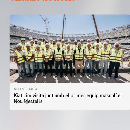
NOU MESTALLA
Kiat Lim visita junt amb el primer equip masculí el
Nou Mestalla
07 agosto 2026