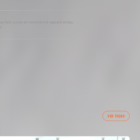
eua font, a més de contindre el següent enllaç:
ó.
VER TODAS