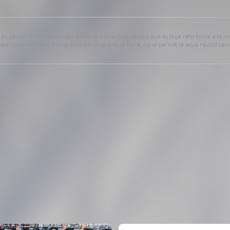
s permet l'ús del contingut editorial de l'article sempre que es faça referència a la s
ww.valenciacf.com. Fotografies de Lázaro de la Peña, no es permet la seua reutilitzaci