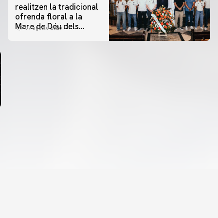
realitzen la tradicional
ofrenda floral a la
Mare de Déu dels
07 agosto 2026
Desamparats