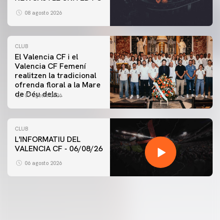
08 agosto 2026
CLUB
El Valencia CF i el
Valencia CF Femení
realitzen la tradicional
ofrenda floral a la Mare
de Déu dels
07 agosto 2026
Desamparats
CLUB
L'INFORMATIU DEL
VALENCIA CF - 06/08/26
06 agosto 2026