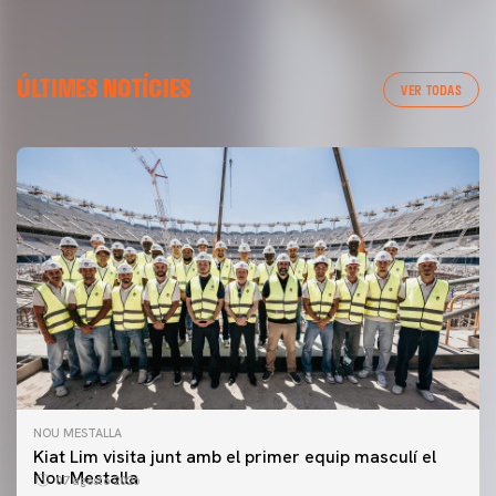
ÚLTIMES NOTÍCIES
VER TODAS
NOU MESTALLA
Kiat Lim visita junt amb el primer equip masculí el
Nou Mestalla
07 agosto 2026