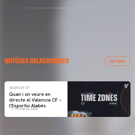
VALENCIA CF
NOTÍCIES RELACIONADES
ENTRENAMENT DEL VALENCIA CF 04/03/26
VER TODAS
04 marzo 2026
VALENCIA CF
Quan i on veure en
directe el Valencia CF –
l’Esportiu Alabés
03 marzo 2026