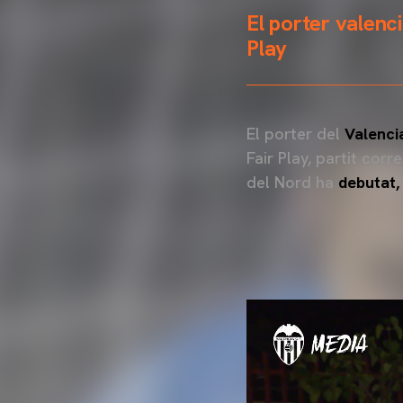
El porter valenci
Play
El porter del
Valenci
Fair Play, partit cor
del Nord ha
debutat,