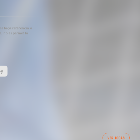
 es faça referència a
a, no es permet la
ey
VER TODAS