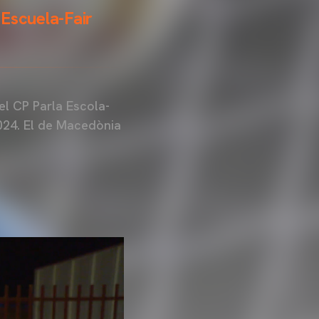
 Escuela-Fair
 el CP Parla Escola-
2024. El de Macedònia