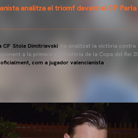
anista analitza el triomf davant el CP Parla
a CF
,
Stole Dimitrievski
, ha analitzat la victòria contra
responent a la primera eliminatòria de la Copa del Rei 
 oficialment, com a jugador valencianista
.