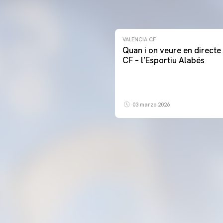
VALENCIA CF
Quan i on veure en directe 
CF – l’Esportiu Alabés
03 marzo 2026