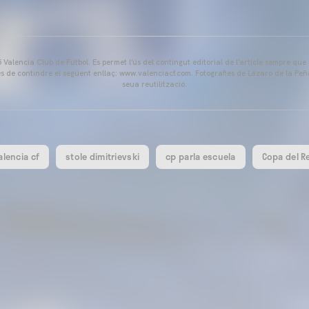
Valencia Club de Futbol. Es permet l'ús del contingut editorial de l'article sempre que
és de contindre el següent enllaç: www.valenciacf.com. Fotografies de Lázaro de la Peñ
seua reutilització.
alencia cf
stole dimitrievski
cp parla escuela
Copa del R