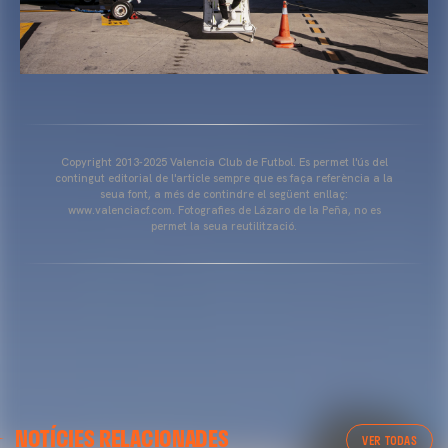
Copyright 2013-2025 Valencia Club de Futbol. Es permet l'ús del
contingut editorial de l'article sempre que es faça referència a la
seua font, a més de contindre el següent enllaç:
www.valenciacf.com. Fotografies de Lázaro de la Peña, no es
permet la seua reutilització.
VALENCIA CF
NOTÍCIES RELACIONADES
ENTRENAMENT DEL VALENCIA CF 04/03/26
VER TODAS