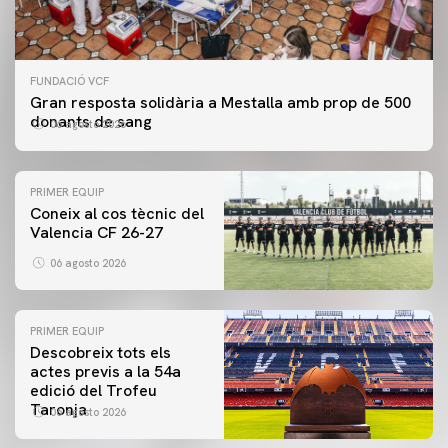
FUNDACIÓ VCF
Gran resposta solidària a Mestalla amb prop de 500
donants de sang
06 agosto 2026
PRIMER EQUIP
Coneix al cos tècnic del
Valencia CF 26-27
06 agosto 2026
PRIMER EQUIP
Descobreix tots els
actes previs a la 54a
edició del Trofeu
Taronja
06 agosto 2026