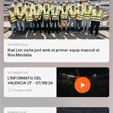
NOU MESTALLA
Kiat Lim visita junt amb el primer equip masculí el
Nou Mestalla
07 agosto 2026
VCF MEDIA LIVE
L'INFORMATIU DEL
VALENCIA CF - 07/08/26
PRIMER EQUIP
ENTRENAMENT DEL VALENCIA CF 7/8/2026
07 agosto 2026
07 agosto 2026
PRIMER EQUIP