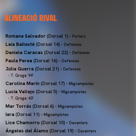
ALINEACIÓ RIVAL
Romane Salvador
(Dorsal 1) -
Porters
Laia Ballesté
(Dorsal 14) -
Defenses
Daniela Caracas
(Dorsal 22) -
Defenses
Paula Perea
(Dorsal 16) -
Defenses
Júlia Guerra
(Dorsal 21) -
Defenses
- T. Groga: 94'
Carolina Marín
(Dorsal 17) -
Migcampistes
Lucía Vallejo
(Dorsal 5) -
Migcampistes
- T. Groga: 43'
Mar Torrás
(Dorsal 6) -
Migcampistes
Iara
(Dorsal 11) -
Migcampistes
Lice Chamorro
(Dorsal 10) -
Davanters
Ángeles del Álamo
(Dorsal 19) -
Davanters