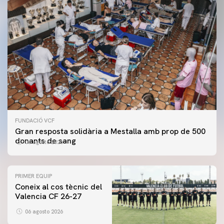
FUNDACIÓ VCF
Gran resposta solidària a Mestalla amb prop de 500
donants de sang
06 agosto 2026
PRIMER EQUIP
Coneix al cos tècnic del
Valencia CF 26-27
06 agosto 2026