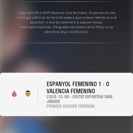
Copyright 2013-2025 Valencia Club de Futbol. Es permet l'ús del
contingut editorial de l'article sempre que es faça referència a la
seua font, a més de contindre el següent enllaç:
www.valenciacf.com. Fotografies de Lázaro de la Peña, no es
permet la seua reutilització.
ESPANYOL FEMENINO 1
:
0
VALENCIA FEMENINO
2024-12-08 - CIUTAT ESPORTIVA DANI
JARQUE
PRIMERA DIVISIÓN FEMENINA