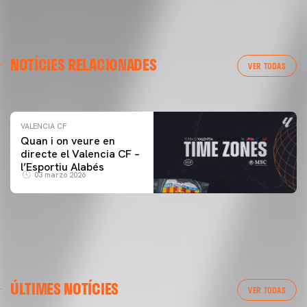
VALENCIA CF
NOTÍCIES RELACIONADES
ENTRENAMENT DEL VALENCIA CF 04/03/26
VER TODAS
04 marzo 2026
VALENCIA CF
Quan i on veure en
directe el Valencia CF –
l’Esportiu Alabés
03 marzo 2026
PRIMER EQUIP
ÚLTIMES NOTÍCIES
ENTRENAMENT DEL VALENCIA CF 6/8/2026
VER TODAS
06 agosto 2026