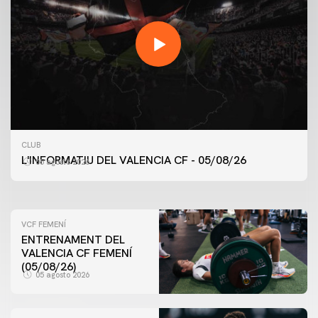
PRIMER EQUIP
CLUB
ENTRENAMENT DEL VALENCIA CF 5/8/2026
L'INFORMATIU DEL VALENCIA CF - 05/08/26
05 agosto 2026
05 agosto 2026
VCF FEMENÍ
ENTRENAMENT DEL
VALENCIA CF FEMENÍ
(05/08/26)
05 agosto 2026