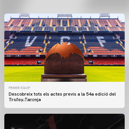
PRIMER EQUIP
Descobreix tots els actes previs a la 54a edició del
Trofeu Taronja
06 agosto 2026