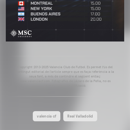
Copyright 2013-2025 Valencia Club de Futbol. Es permet l'ús del
contingut editorial de l'article sempre que es faça referència a la
seua font, a més de contindre el següent enllaç:
www.valenciacf.com. Fotografies de Lázaro de la Peña, no es
permet la seua reutilització.
valencia cf
Real Valladolid