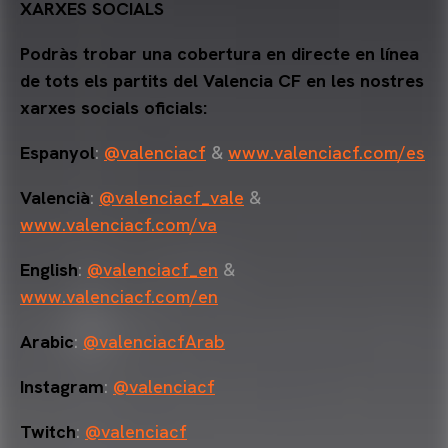
XARXES SOCIALS
Podràs trobar una cobertura en directe en línea
de tots els partits del Valencia CF en les nostres
xarxes socials oficials:
Espanyol
:
@valenciacf
&
www.valenciacf.com/es
Valencià
:
@valenciacf_vale
&
www.valenciacf.com/va
English
:
@valenciacf_en
&
www.valenciacf.com/en
Arabic
:
@valenciacfArab
Instagram
:
@valenciacf
Twitch
:
@valenciacf