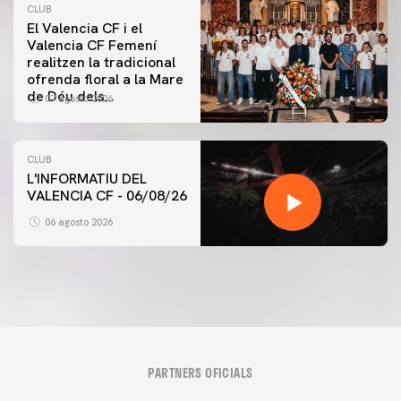
CLUB
El Valencia CF i el
Valencia CF Femení
realitzen la tradicional
ofrenda floral a la Mare
de Déu dels
07 agosto 2026
Desamparats
CLUB
L'INFORMATIU DEL
VALENCIA CF - 06/08/26
06 agosto 2026
PARTNERS OFICIALS