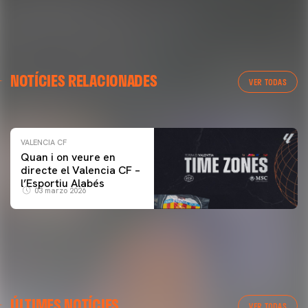
VALENCIA CF
NOTÍCIES RELACIONADES
ENTRENAMENT DEL VALENCIA CF 04/03/26
VER TODAS
04 marzo 2026
VALENCIA CF
Quan i on veure en
directe el Valencia CF –
l’Esportiu Alabés
03 marzo 2026
ÚLTIMES NOTÍCIES
VER TODAS