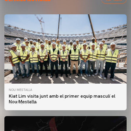
NOU MESTALLA
Kiat Lim visita junt amb el primer equip masculí el
Nou Mestalla
07 agosto 2026