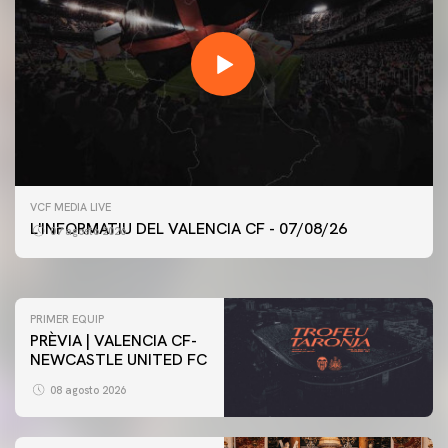
PRIMER EQUIP
VCF MEDIA LIVE
ENTRENAMENT DEL VALENCIA CF 7/8/2026
L'INFORMATIU DEL VALENCIA CF - 07/08/26
07 agosto 2026
07 agosto 2026
PRIMER EQUIP
PRÈVIA | VALENCIA CF-
NEWCASTLE UNITED FC
08 agosto 2026