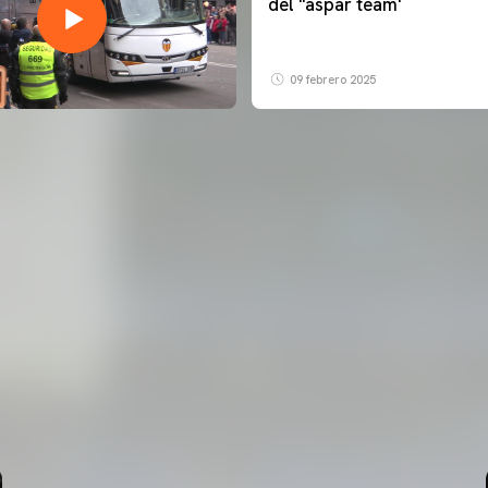
del ''aspar team'
09 febrero 2025
PRIMER EQUIP
ENTRENAMENT DEL VALENCIA CF 7/8/2026
07 agosto 2026