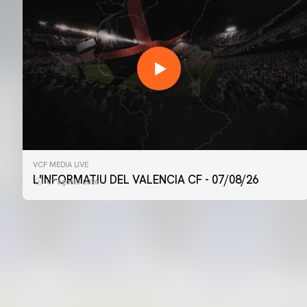
PRIMER EQUIP
VCF MEDIA LIVE
ENTRENAMENT DEL VALENCIA CF 6/8/2026
L'INFORMATIU DEL VALENCIA CF - 07/08/26
07 agosto 2026
06 agosto 2026