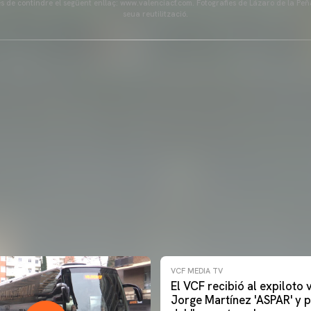
és de contindre el següent enllaç: www.valenciacf.com. Fotografies de Lázaro de la Peñ
seua reutilització.
VCF MEDIA TV
El VCF recibió al expiloto
Jorge Martínez 'ASPAR' y p