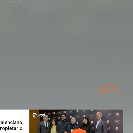
a, no es permet la
VER TODAS
 valenciano
ropietario