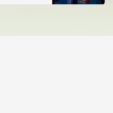
iniciativa especial al
Trofeu Taronja