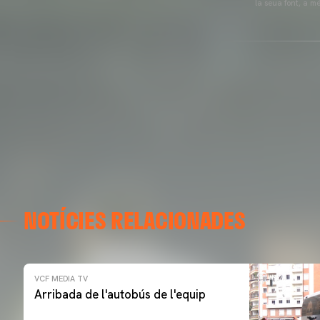
la seua font, a m
NOTÍCIES RELACIONADES
VCF MEDIA TV
Arribada de l'autobús de l'equip