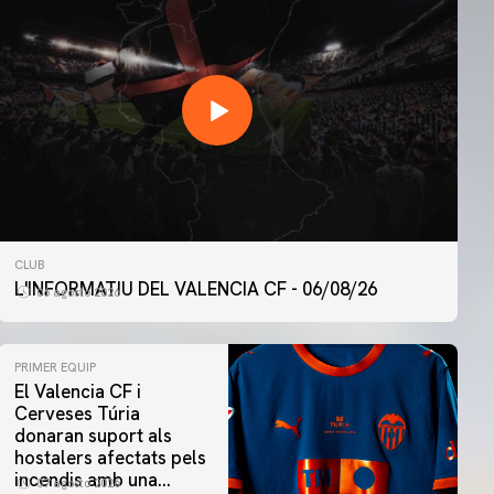
CLUB
L'INFORMATIU DEL VALENCIA CF - 06/08/26
06 agosto 2026
PRIMER EQUIP
El Valencia CF i
Cerveses Túria
donaran suport als
hostalers afectats pels
incendis amb una
07 agosto 2026