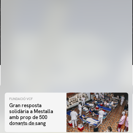
FUNDACIÓ VCF
Gran resposta
solidària a Mestalla
amb prop de 500
donants de sang
06 agosto 2026