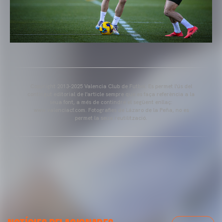
Copyright 2013-2025 Valencia Club de Futbol. Es permet l'ús del
contingut editorial de l'article sempre que es faça referència a la
seua font, a més de contindre el següent enllaç:
www.valenciacf.com. Fotografies de Lázaro de la Peña, no es
permet la seua reutilització.
VALENCIA CF