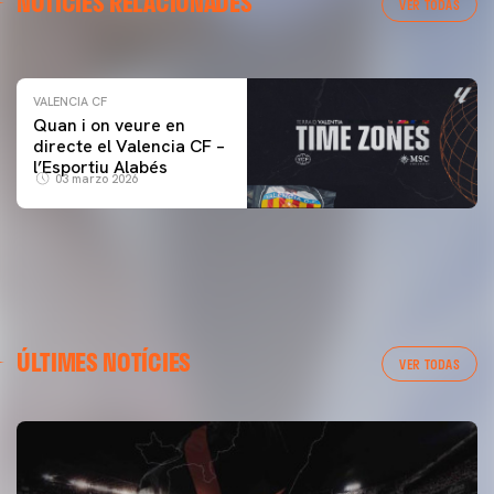
NOTÍCIES RELACIONADES
ENTRENAMENT DEL VALENCIA CF 04/03/26
VER TODAS
04 marzo 2026
VALENCIA CF
Quan i on veure en
directe el Valencia CF –
l’Esportiu Alabés
03 marzo 2026
ÚLTIMES NOTÍCIES
VER TODAS