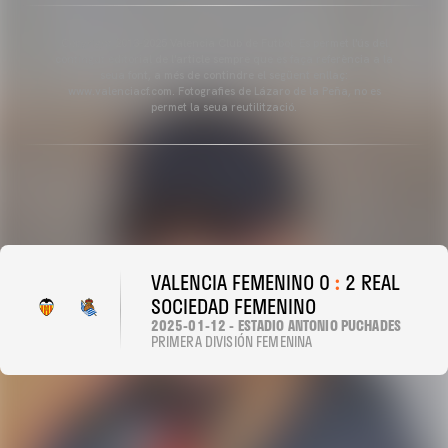
Copyright 2013-2025 Valencia Club de Futbol. Es permet l'ús del
contingut editorial de l'article sempre que es faça referència a la
seua font, a més de contindre el següent enllaç:
www.valenciacf.com. Fotografies de Lázaro de la Peña, no es
permet la seua reutilització.
VALENCIA FEMENINO 0
:
2 REAL
SOCIEDAD FEMENINO
2025-01-12 - ESTADIO ANTONIO PUCHADES
PRIMERA DIVISIÓN FEMENINA