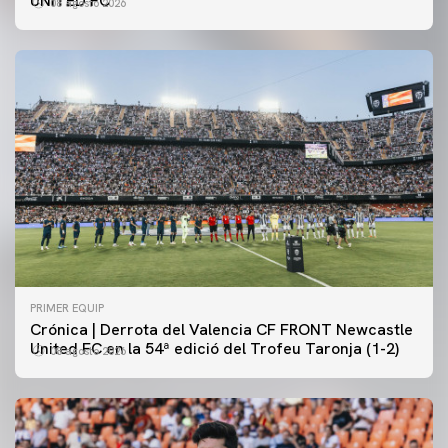
UNITED FC
08 agosto 2026
PRIMER EQUIP
Crónica | Derrota del Valencia CF FRONT Newcastle
United FC en la 54ª edició del Trofeu Taronja (1-2)
08 agosto 2026