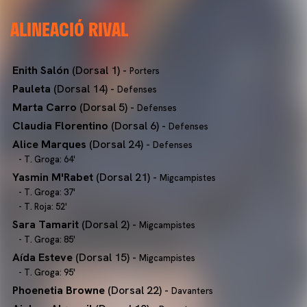
ALINEACIÓ RIVAL
Enith Salón
(Dorsal 1) -
Porters
Pauleta
(Dorsal 14) -
Defenses
Marta Carro
(Dorsal 5) -
Defenses
Claudia Florentino
(Dorsal 6) -
Defenses
Alice Marques
(Dorsal 24) -
Defenses
- T. Groga: 64'
Yasmin M'Rabet
(Dorsal 21) -
Migcampistes
- T. Groga: 37'
- T. Roja: 52'
Sara Tamarit
(Dorsal 2) -
Migcampistes
- T. Groga: 85'
Aída Esteve
(Dorsal 15) -
Migcampistes
- T. Groga: 95'
Phoenetia Browne
(Dorsal 22) -
Davanters