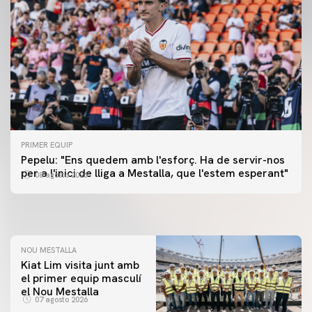
PRIMER EQUIP
PRIMER EQUIP
Pepelu: "Ens quedem amb l'esforç. Ha de servir-nos
📸 #ValenciaNUFC
PRIMER EQUIP
per a l'inici de lliga a Mestalla, que l'estem esperant"
08 agosto 2026
MESTALLA 📍
08 agosto 2026
08 agosto 2026
NOU MESTALLA
Kiat Lim visita junt amb
el primer equip masculí
el Nou Mestalla
07 agosto 2026