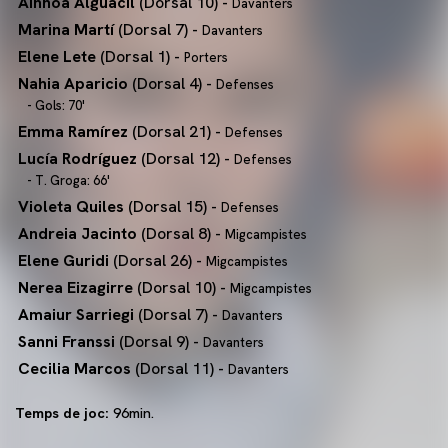
Ainhoa Alguacil
(Dorsal 10) -
Davanters
Marina Martí
(Dorsal 7) -
Davanters
Elene Lete
(Dorsal 1) -
Porters
Nahia Aparicio
(Dorsal 4) -
Defenses
- Gols: 70'
Emma Ramírez
(Dorsal 21) -
Defenses
Lucía Rodríguez
(Dorsal 12) -
Defenses
- T. Groga: 66'
Violeta Quiles
(Dorsal 15) -
Defenses
Andreia Jacinto
(Dorsal 8) -
Migcampistes
Elene Guridi
(Dorsal 26) -
Migcampistes
Nerea Eizagirre
(Dorsal 10) -
Migcampistes
Amaiur Sarriegi
(Dorsal 7) -
Davanters
Sanni Franssi
(Dorsal 9) -
Davanters
Cecilia Marcos
(Dorsal 11) -
Davanters
Temps de joc:
96min.