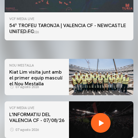
VCF MEDIA LIVE
PRIMER EQUIP
54º TROFEU TARONJA | VALENCIA CF - NEWCASTLE
📸 #ValenciaNUFC
PRIMER EQUIP
UNITED FC
08 agosto 2026
MESTALLA 📍
08 agosto 2026
08 agosto 2026
NOU MESTALLA
Kiat Lim visita junt amb
el primer equip masculí
el Nou Mestalla
07 agosto 2026
VCF MEDIA LIVE
L'INFORMATIU DEL
VALENCIA CF - 07/08/26
PRIMER EQUIP
ENTRENAMENT DEL VALENCIA CF 7/8/2026
07 agosto 2026
07 agosto 2026