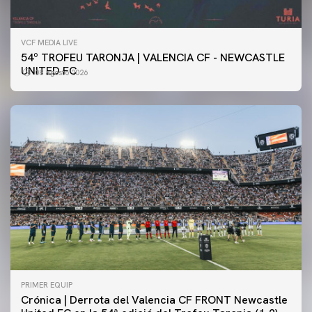
VCF MEDIA LIVE
54º TROFEU TARONJA | VALENCIA CF - NEWCASTLE
UNITED FC
08 agosto 2026
PRIMER EQUIP
Crónica | Derrota del Valencia CF FRONT Newcastle