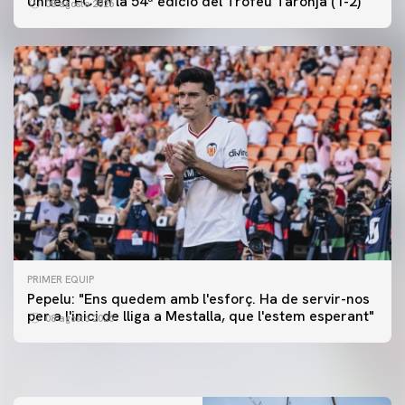
United FC en la 54ª edició del Trofeu Taronja (1-2)
08 agosto 2026
PRIMER EQUIP
PRIMER EQUIP
Pepelu: "Ens quedem amb l'esforç. Ha de servir-nos
📸 #ValenciaNUFC
PRIMER EQUIP
per a l'inici de lliga a Mestalla, que l'estem esperant"
08 agosto 2026
MESTALLA 📍
08 agosto 2026
08 agosto 2026