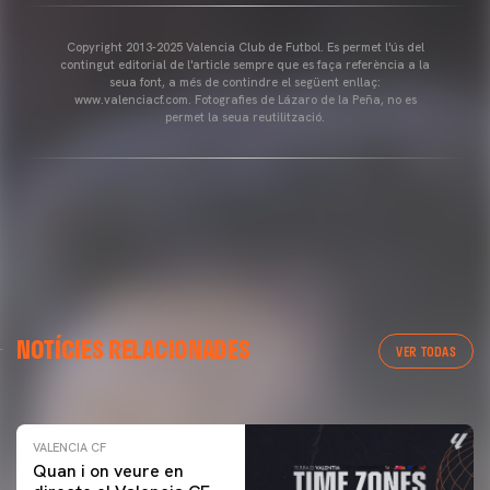
Copyright 2013-2025 Valencia Club de Futbol. Es permet l'ús del
contingut editorial de l'article sempre que es faça referència a la
seua font, a més de contindre el següent enllaç:
www.valenciacf.com. Fotografies de Lázaro de la Peña, no es
permet la seua reutilització.
VALENCIA CF
NOTÍCIES RELACIONADES
ENTRENAMENT DEL VALENCIA CF 04/03/26
VER TODAS
04 marzo 2026
VALENCIA CF
Quan i on veure en