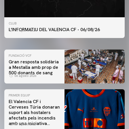
PRIMER EQUIP
CLUB
ENTRENAMENT DEL VALENCIA CF 6/8/2026
L'INFORMATIU DEL VALENCIA CF - 06/08/26
06 agosto 2026
06 agosto 2026
FUNDACIÓ VCF
Gran resposta solidària
a Mestalla amb prop de
500 donants de sang
06 agosto 2026
PRIMER EQUIP
El Valencia CF i
Cerveses Túria donaran
suport als hostalers
afectats pels incendis
amb una iniciativa
07 agosto 2026
especial al Trofeu