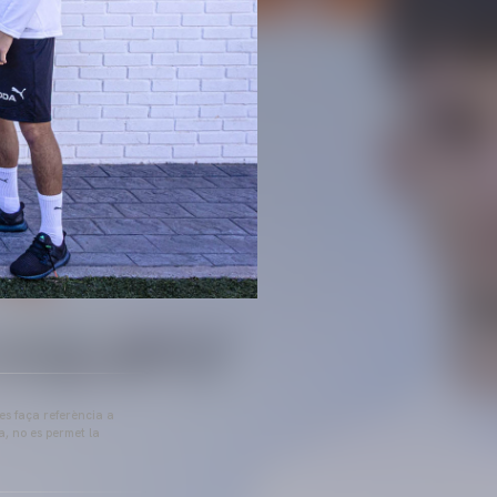
 es faça referència a
a, no es permet la