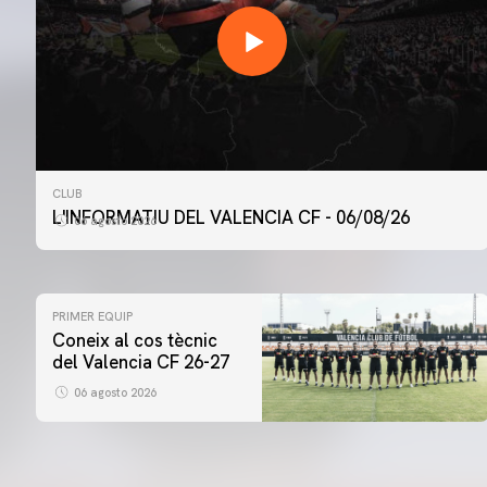
CLUB
L'INFORMATIU DEL VALENCIA CF - 06/08/26
06 agosto 2026
PRIMER EQUIP
Coneix al cos tècnic
del Valencia CF 26-27
06 agosto 2026