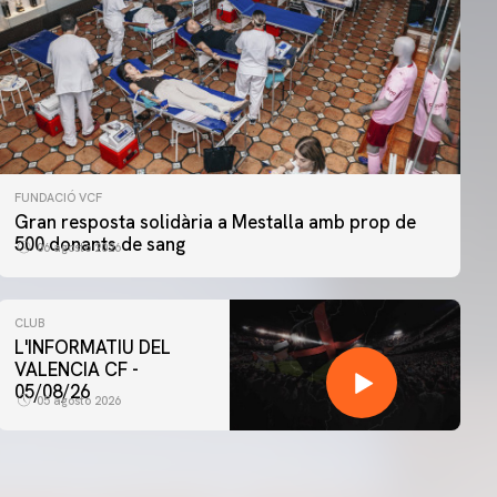
FUNDACIÓ VCF
Gran resposta solidària a Mestalla amb prop de
500 donants de sang
06 agosto 2026
CLUB
L'INFORMATIU DEL
VALENCIA CF -
05/08/26
05 agosto 2026