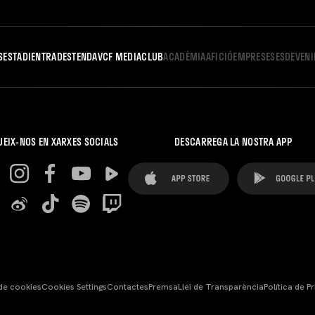
S
ESTADI
ENTRADES
TENDA
VCF MEDIA
CLUB
ACADÈMIA
AFICIÓ
EMPRESES
ESDEVEN
UEIX-NOS EN XARXES SOCIALS
DESCARREGA LA NOSTRA APP
 de cookies
Cookies Settings
Contactes
Premsa
Llei de Transparència
Política de Pr