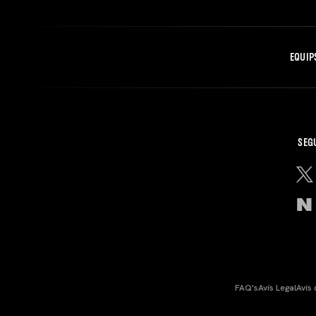
EQUIP
SEG
FAQ's
Avís Legal
Avís