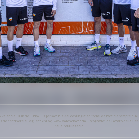
Valencia Club de Futbol. Es permet l'ús del contingut editorial de l'article sempre que
és de contindre el següent enllaç: www.valenciacf.com. Fotografies de Lázaro de la Peñ
seua reutilització.