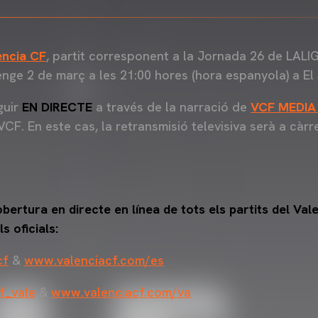
encia CF
, partit corresponent a la Jornada 26 de LAL
nge 2 de març a les 21:00 hores (hora espanyola) a El 
guir
EN DIRECTE
a través de la narració de
VCF MEDIA
 VCF. En este cas, la retransmisió televisiva serà a c
ertura en directe en línea de tots els partits del Val
s oficials:
cf
&
www.valenciacf.com/es
f_vale
&
www.valenciacf.com/va