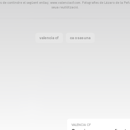
és de contindre el següent enllaç: www.valenciacf.com. Fotografies de Lázaro de la Peñ
seua reutilització.
valencia cf
ca osasuna
VALENCIA CF