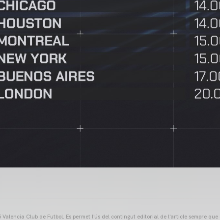
Valencia Club de Futbol. Es permet l'ús del contingut editorial de l'article sempre que