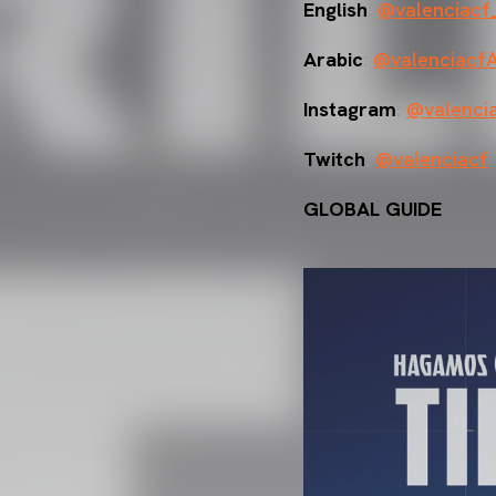
English
:
@valenciacf
Arabic
:
@valenciacf
Instagram
:
@valenci
Twitch
:
@valenciacf
GLOBAL GUIDE