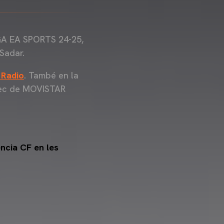
IGA EA SPORTS 24-25,
Sadar.
 Radio
. També en la
àrrec de MOVISTAR
encia CF en les