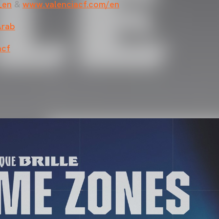
_en
&
www.valenciacf.com/en
Arab
acf