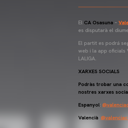
El
CA Osasuna
–
Val
es disputarà el diume
El partit es podrá se
web i la app oficials
LALIGA.
XARXES SOCIALS
Podràs trobar una cob
nostres xarxes social
Espanyol
:
@valencia
Valencià
:
@valenciac