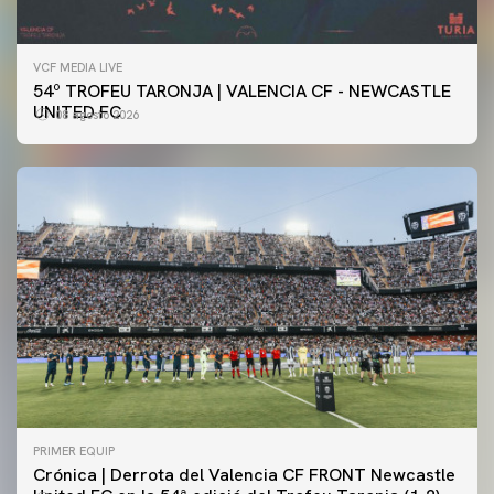
VCF MEDIA LIVE
54º TROFEU TARONJA | VALENCIA CF - NEWCASTLE
UNITED FC
08 agosto 2026
PRIMER EQUIP
Crónica | Derrota del Valencia CF FRONT Newcastle