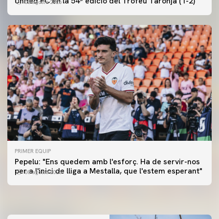
United FC en la 54ª edició del Trofeu Taronja (1-2)
08 agosto 2026
PRIMER EQUIP
PRIMER EQUIP
Pepelu: "Ens quedem amb l'esforç. Ha de servir-nos
📸 #ValenciaNUFC
PRIMER EQUIP
per a l'inici de lliga a Mestalla, que l'estem esperant"
08 agosto 2026
MESTALLA 📍
08 agosto 2026
08 agosto 2026