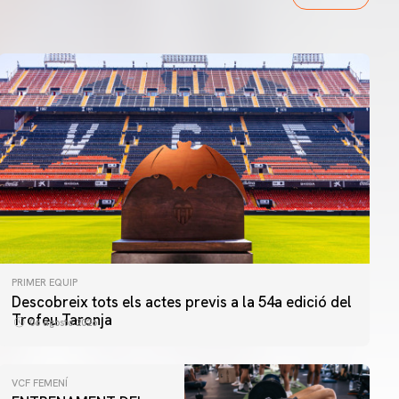
PRIMER EQUIP
Descobreix tots els actes previs a la 54a edició del
Trofeu Taronja
06 agosto 2026
VCF FEMENÍ