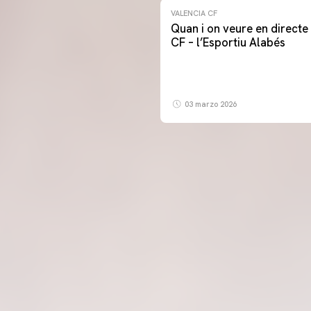
VALENCIA CF
Quan i on veure en directe 
CF – l’Esportiu Alabés
03 marzo 2026
PRIMER EQUIP