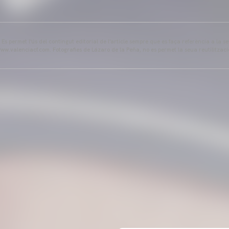
s permet l'ús del contingut editorial de l'article sempre que es faça referència a la s
ww.valenciacf.com. Fotografies de Lázaro de la Peña, no es permet la seua reutilitzaci