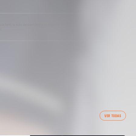
eua font, a més de contindre el següent enllaç:
ó.
VER TODAS