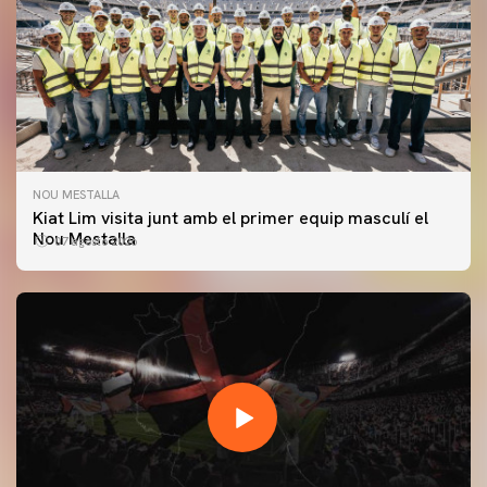
NOU MESTALLA
Kiat Lim visita junt amb el primer equip masculí el
Nou Mestalla
07 agosto 2026