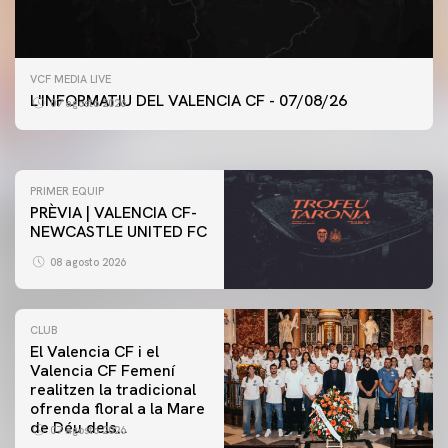
PRIMER EQUIP
VCF MEDIA LIVE
ENTRENAMENT DEL VALENCIA CF 7/8/2026
L'INFORMATIU DEL VALENCIA CF - 07/08/26
07 agosto 2026
07 agosto 2026
PRIMER EQUIP
PRÈVIA | VALENCIA CF-
NEWCASTLE UNITED FC
08 agosto 2026
CLUB
El Valencia CF i el
Valencia CF Femení
realitzen la tradicional
ofrenda floral a la Mare
de Déu dels
07 agosto 2026
Desamparats