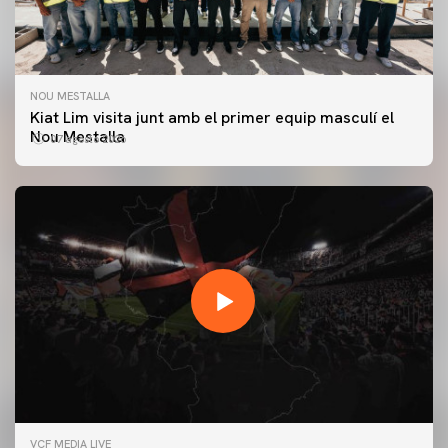
NOU MESTALLA
Kiat Lim visita junt amb el primer equip masculí el
Nou Mestalla
07 agosto 2026
PRIMER EQUIP
VCF MEDIA LIVE