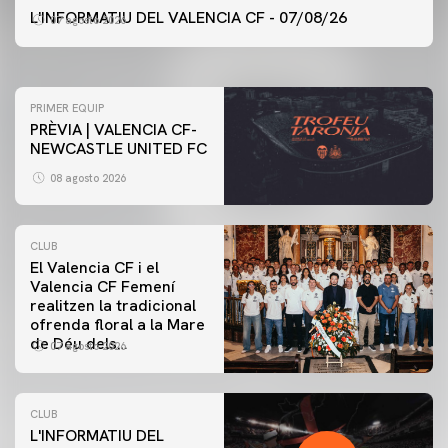
ENTRENAMENT DEL VALENCIA CF 7/8/2026
L'INFORMATIU DEL VALENCIA CF - 07/08/26
07 agosto 2026
07 agosto 2026
PRIMER EQUIP
PRÈVIA | VALENCIA CF-
NEWCASTLE UNITED FC
08 agosto 2026
CLUB
El Valencia CF i el
Valencia CF Femení
realitzen la tradicional
ofrenda floral a la Mare
de Déu dels
07 agosto 2026
Desamparats
CLUB
L'INFORMATIU DEL