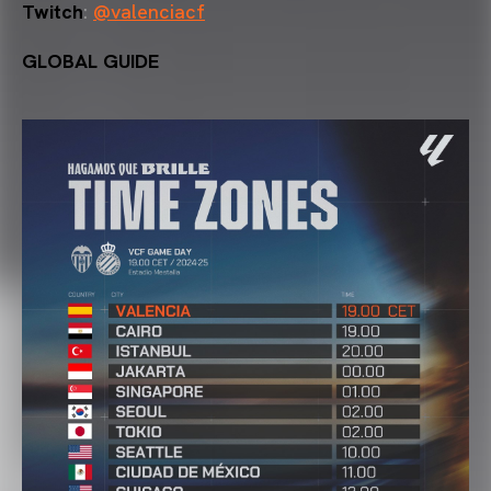
Twitch
:
@valenciacf
GLOBAL GUIDE