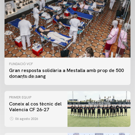
FUNDACIÓ VCF
Gran resposta solidària a Mestalla amb prop de 500
donants de sang
06 agosto 2026
PRIMER EQUIP
Coneix al cos tècnic del
Valencia CF 26-27
06 agosto 2026