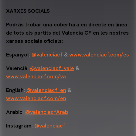
XARXES SOCIALS
Podràs trobar una cobertura en directe en línea
de tots els partits del Valencia CF en les nostres
xarxes socials oficials:
Espanyol
:
@valenciacf
&
www.valenciacf.com/es
Valencià
:
@valenciacf_vale
&
www.valenciacf.com/va
English
:
@valenciacf_en
&
www.valenciacf.com/en
Arabic
:
@valenciacfArab
Instagram
:
@valenciacf