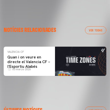
VALENCIA CF
NOTÍCIES RELACIONADES
ENTRENAMENT DEL VALENCIA CF 04/03/26
VER TODAS
04 marzo 2026
VALENCIA CF
Quan i on veure en
directe el Valencia CF –
l’Esportiu Alabés
03 marzo 2026
ÚLTIMES NOTÍCIES