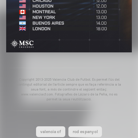
Copyright 2013-2025 Valencia Club de Futbol. Es permet l'ús del
contingut editorial de l'article sempre que es faça referència a la
seua font, a més de contindre el següent enllaç:
www.valenciacf.com. Fotografies de Lázaro de la Peña, no es
permet la seua reutilització.
valencia cf
rcd espanyol