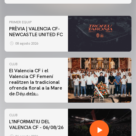
07 agosto 2026
PRIMER EQUIP
PRÈVIA | VALENCIA CF-
NEWCASTLE UNITED FC
08 agosto 2026
CLUB
El Valencia CF i el
Valencia CF Femení
realitzen la tradicional
ofrenda floral a la Mare
de Déu dels
07 agosto 2026
Desamparats
CLUB
L'INFORMATIU DEL
VALENCIA CF - 06/08/26