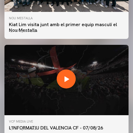
NOU MESTALLA
Kiat Lim visita junt amb el primer equip masculí el
Nou Mestalla
07 agosto 2026
PRIMER EQUIP
VCF MEDIA LIVE
ENTRENAMENT DEL VALENCIA CF 7/8/2026
L'INFORMATIU DEL VALENCIA CF - 07/08/26
07 agosto 2026