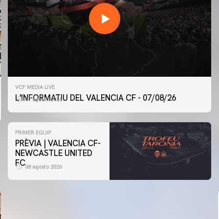
VCF MEDIA LIVE
L'INFORMATIU DEL VALENCIA CF - 07/08/26
07 agosto 2026
PRIMER EQUIP
PRÈVIA | VALENCIA CF-
NEWCASTLE UNITED
FC
08 agosto 2026