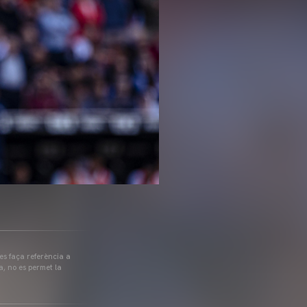
 es faça referència a
a, no es permet la