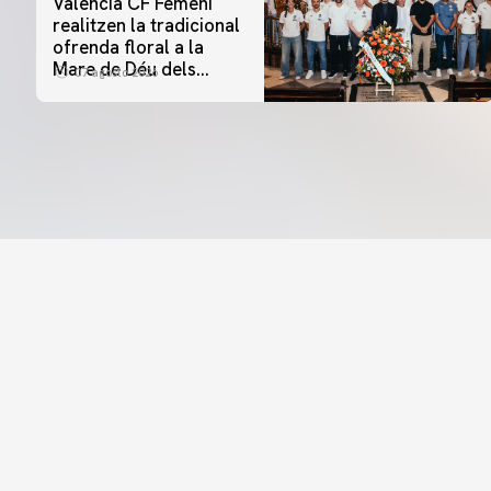
Valencia CF Femení
realitzen la tradicional
ofrenda floral a la
Mare de Déu dels
07 agosto 2026
Desamparats