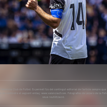
Valencia Club de Futbol. Es permet l'ús del contingut editorial de l'article sempre que
és de contindre el següent enllaç: www.valenciacf.com. Fotografies de Lázaro de la Peñ
seua reutilització.