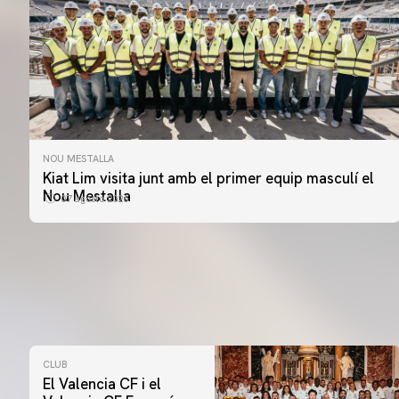
NOU MESTALLA
Kiat Lim visita junt amb el primer equip masculí el
Nou Mestalla
07 agosto 2026
CLUB
El Valencia CF i el