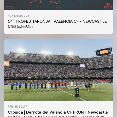
VCF MEDIA LIVE
54º TROFEU TARONJA | VALENCIA CF - NEWCASTLE
UNITED FC
08 agosto 2026
PRIMER EQUIP
Crónica | Derrota del Valencia CF FRONT Newcastle