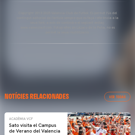
Copyright 2013-2025 Valencia Club de Futbol. Es permet l'ús del
contingut editorial de l'article sempre que es faça referència a la
seua font, a més de contindre el següent enllaç:
www.valenciacf.com. Fotografies de Lázaro de la Peña, no es
permet la seua reutilització.
NOTÍCIES RELACIONADES
VER TODAS
ACADÈMIA VCF
Sato visita el Campus
de Verano del Valencia