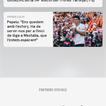
United FC en la 54ª edició del Trofeu Taronja (1-2)
08 agosto 2026
PRIMER EQUIP
Pepelu: "Ens quedem
amb l'esforç. Ha de
servir-nos per a l'inici
PRIMER EQUIP
de lliga a Mestalla, que
📸 #ValenciaNUFC
PRIMER EQUIP
l'estem esperant"
08 agosto 2026
MESTALLA 📍
08 agosto 2026
08 agosto 2026
PARTNERS OFICIALS