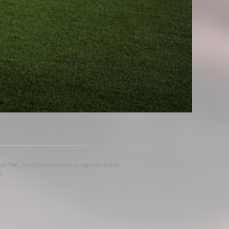
eua font, a més de contindre el següent enllaç:
ó.