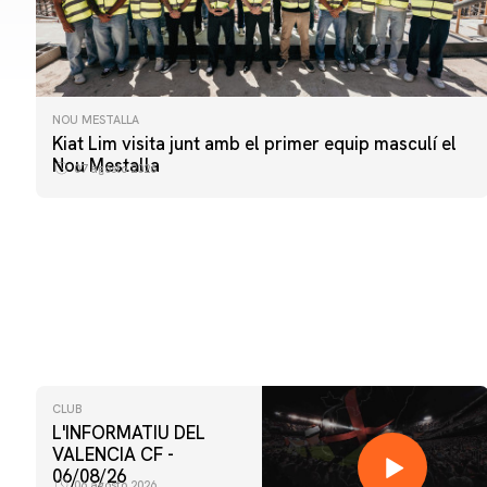
NOU MESTALLA
Kiat Lim visita junt amb el primer equip masculí el
Nou Mestalla
07 agosto 2026
CLUB
L'INFORMATIU DEL
VALENCIA CF -
06/08/26
06 agosto 2026