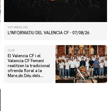
VCF MEDIA LIVE
L'INFORMATIU DEL VALENCIA CF - 07/08/26
07 agosto 2026
CLUB
El Valencia CF i el
Valencia CF Femení
realitzen la tradicional
ofrenda floral a la
Mare de Déu dels
07 agosto 2026
Desamparats