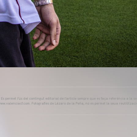
s permet l'ús del contingut editorial de l'article sempre que es faça referència a la s
ww.valenciacf.com. Fotografies de Lázaro de la Peña, no es permet la seua reutilitzaci