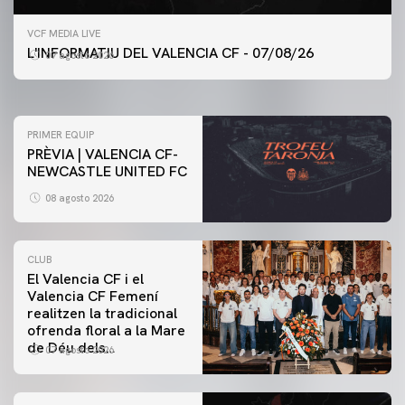
PRIMER EQUIP
VCF MEDIA LIVE
ENTRENAMENT DEL VALENCIA CF 7/8/2026
L'INFORMATIU DEL VALENCIA CF - 07/08/26
07 agosto 2026
07 agosto 2026
PRIMER EQUIP
PRÈVIA | VALENCIA CF-
NEWCASTLE UNITED FC
08 agosto 2026
CLUB
El Valencia CF i el
Valencia CF Femení
realitzen la tradicional
ofrenda floral a la Mare
de Déu dels
07 agosto 2026
Desamparats