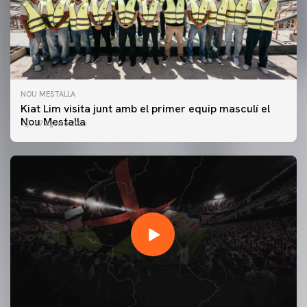
NOU MESTALLA
Kiat Lim visita junt amb el primer equip masculí el
Nou Mestalla
07 agosto 2026