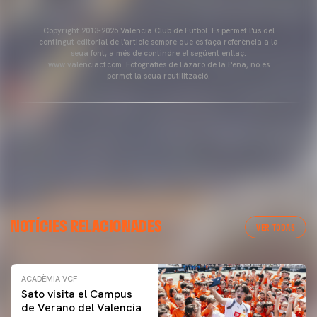
Copyright 2013-2025 Valencia Club de Futbol. Es permet l'ús del
contingut editorial de l'article sempre que es faça referència a la
seua font, a més de contindre el següent enllaç:
www.valenciacf.com. Fotografies de Lázaro de la Peña, no es
permet la seua reutilització.
NOTÍCIES RELACIONADES
VER TODAS
ACADÈMIA VCF
Sato visita el Campus
de Verano del Valencia