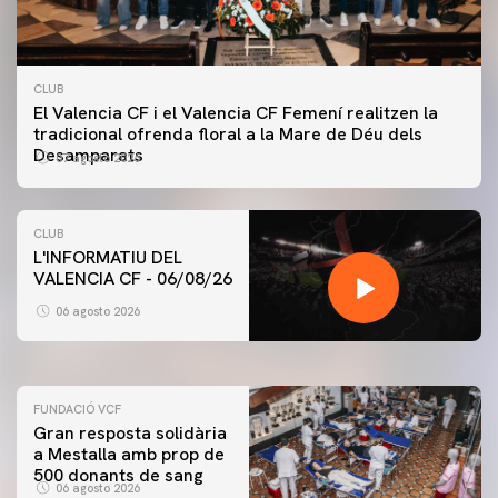
CLUB
El Valencia CF i el Valencia CF Femení realitzen la
tradicional ofrenda floral a la Mare de Déu dels
Desamparats
07 agosto 2026
CLUB
L'INFORMATIU DEL
VALENCIA CF - 06/08/26
PRIMER EQUIP
ENTRENAMENT DEL VALENCIA CF 6/8/2026
06 agosto 2026
06 agosto 2026
FUNDACIÓ VCF
Gran resposta solidària
a Mestalla amb prop de
500 donants de sang
06 agosto 2026